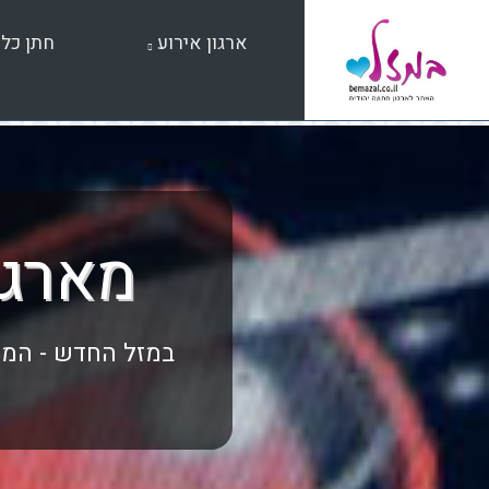
שִׂים
לֵב:
ארגון אירוע
חתן כל
בְּאֲתָר
זֶה
מֻפְעֶלֶת
מַעֲרֶכֶת
נָגִישׁ
בִּקְלִיק
הַמְּסַיַּעַת
לִנְגִישׁוּת
הָאֲתָר.
מארגנ
לְחַץ
Control-
F11
לְהַתְאָמַת
הָאֲתָר
במזל החדש - המק
לְעִוְורִים
הַמִּשְׁתַּמְּשִׁים
בְּתוֹכְנַת
קוֹרֵא־מָסָךְ;
לְחַץ
Control-