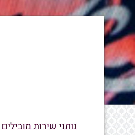
F10
לִפְתִיחַת
תַּפְרִיט
נְגִישׁוּת.
נותני שירות מובילים