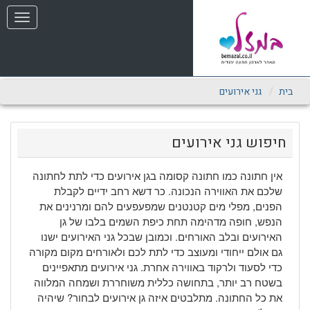
שִׂים
תפריט
לֵב:
בְּאֲתָר
זֶה
מֻפְעֶלֶת
מַעֲרֶכֶת
נָגִישׁ
בית
גני אירועים
בִּקְלִיק
הַמְּסַיַּעַת
לִנְגִישׁוּת
חיפוש גני אירועים
הָאֲתָר.
אין חתונה כמו חתונה קסומה בגן אירועים כדי לתת לחתונה
שלכם את האווירה הנכונה. כר דשא רחב ידיים לקבלת
הפנים, מפלי מים קטנטנים שמפעפעים להם ומרנינים את
הנפש, חופה מדהימה תחת כיפת השמים בלבו של גן
האירועים ובלב האורחים. וכמובן שבכל גני האירועים ישנו
גם אולם ייחודי ומעוצב כדי לתת לכם ולאורחים מקום מקורה
כדי לסעוד ולרקוד באווירה אחרת. גני אירועים מתאפיינים
בשטח רב יותר, בתחושה כללית משוחררת ושמחה המלווה
את כל החתונה. מתלבטים איזה גן אירועים לבחור? שיהיה