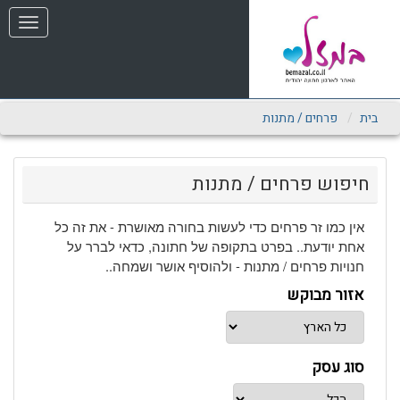
שִׂים
תפריט
לֵב:
בְּאֲתָר
זֶה
מֻפְעֶלֶת
מַעֲרֶכֶת
נָגִישׁ
בית
פרחים / מתנות
בִּקְלִיק
הַמְּסַיַּעַת
לִנְגִישׁוּת
חיפוש פרחים / מתנות
הָאֲתָר.
אין כמו זר פרחים כדי לעשות בחורה מאושרת - את זה כל
אחת יודעת.. בפרט בתקופה של חתונה, כדאי לברר על
חנויות פרחים / מתנות - ולהוסיף אושר ושמחה..
אזור מבוקש
סוג עסק