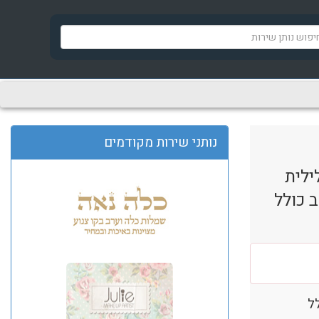
נותני שירות מקודמים
לילית
 כולל
ל