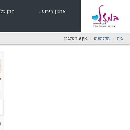
שִׂים
לֵב:
ארגון אירוע
חתן כל
בְּאֲתָר
זֶה
מֻפְעֶלֶת
מַעֲרֶכֶת
נָגִישׁ
בית
תקליטנים
אין עוד מלבדו
בִּקְלִיק
הַמְּסַיַּעַת
לִנְגִישׁוּת
הָאֲתָר.
לְחַץ
Control-
F11
לְהַתְאָמַת
הָאֲתָר
לְעִוְורִים
הַמִּשְׁתַּמְּשִׁים
בְּתוֹכְנַת
קוֹרֵא־מָסָךְ;
לְחַץ
נ
Control-