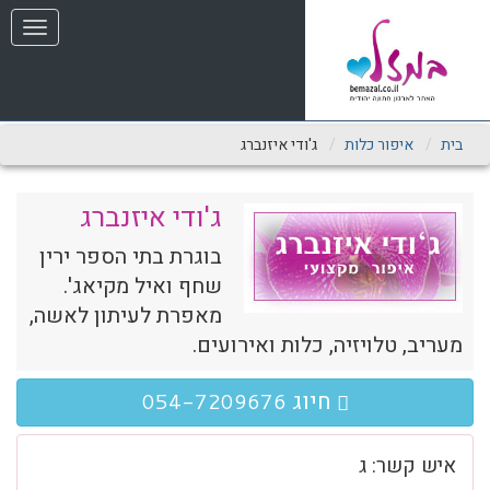
שִׂים
תפריט
לֵב:
בְּאֲתָר
זֶה
מֻפְעֶלֶת
מַעֲרֶכֶת
נָגִישׁ
בית
איפור כלות
ג'ודי איזנברג
בִּקְלִיק
הַמְּסַיַּעַת
לִנְגִישׁוּת
ג'ודי איזנברג
הָאֲתָר.
בוגרת בתי הספר ירין
שחף ואיל מקיאג'.
מאפרת לעיתון לאשה,
מעריב, טלויזיה, כלות ואירועים.
חיוג
054-7209676
איש קשר: ג