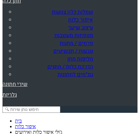
חתן כלה
שמלות כלה צנועות
איפור כלות
עיצוב שיער
מטפחות מעוצבות
פרחים / מתנות
טבעות / תכשיטים
חליפות חתן
הדרכת כלות / חתנים
גמ"חים לחתונות
שירי חתונה
גלריות
בית
איפור כלות
ג'ולי איפור כלות ואירועים