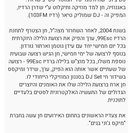
באגנוזיה, חן למד מוזיקה ותיקלוט ע"י שדרן הרדיו,
המפיק וה - DJ שמוליק טיאר (רדיו 103FM).
בשנת 2004, לאחר השחרור מצה"ל, חן הצטרף לתחנת
הרדיו 99Esc, ערך והפיק את רצועת הלילה היוקרתית
בכל יום חמישי יחד עם עידן גוטמן וארתור גורדון.
בנוסף לרצועה של ימי חמישי, חן הגיש רצועה שבועית
נוספת משלו, בכל מוצ"ש בלילה ברדיו 99Esc - רצועה
של שעתיים אשר אותה הוא הפיק, ערך, שידר ומיקסס
בשידור חי DJ Set בסגנון המוזיקלי הייחודי לו.
חן ארח ברצועת הלילה שלו את האומנים והיוצרים
הגדולים של התעשיה האלקטרונית לסטים בלעדיים
לתוכנית.
את צעדיו הראשונים בתחום האירועים חן עשה בחברת
"מיקס ג'וני בגים".