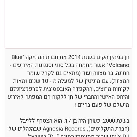
חן בנימין הקים בשנת 2014 את חברת המוזיקה "Blue
Volcano" אשר מתמחה בכל סוגי וסגנונות האירועים -
חתונה, בר מצווה ועוד (מתאים גם לקהל שומר
המצוות). עם מוניטין של למעלה מ - 10 שנים ומאות
לקוחות מרוצים, ההקפדה האובססיבית לפרפקציוניזם
והיחס האישי והחברי של חן ללקוח הם המפתח לאירוע
מושלם של פעם בחיים !
בשנת 2000, כשחן היה בן 17, הוא הצטרף ללייבל
(חברת התקליטים), Agnosia Records שבהנהלתו של
DJ צ'ופי שהיה ממייסדי המונח “DJ” בישראל.