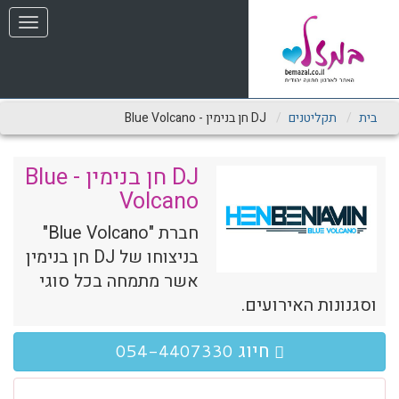
שִׂים
תפריט
לֵב:
בְּאֲתָר
זֶה
מֻפְעֶלֶת
מַעֲרֶכֶת
נָגִישׁ
בית
תקליטנים
DJ חן בנימין - Blue Volcano
בִּקְלִיק
הַמְּסַיַּעַת
לִנְגִישׁוּת
DJ חן בנימין - Blue
הָאֲתָר.
Volcano
חברת "Blue Volcano"
בניצוחו של DJ חן בנימין
אשר מתמחה בכל סוגי
וסגנונות האירועים.
חיוג
054-4407330