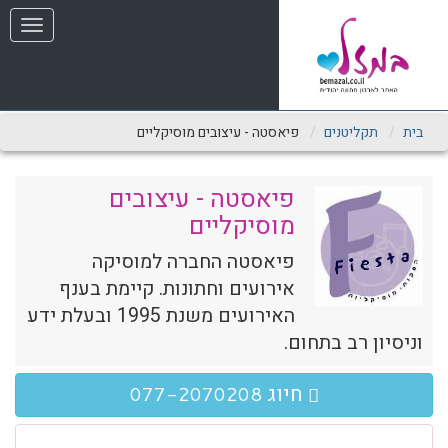
שִׂים
תפריט
לֵב:
בְּאֲתָר
זֶה
מֻפְעֶלֶת
מַעֲרֶכֶת
נָגִישׁ
בית
תקליטנים
פיאסטה - עיצובים מוסיקליים
בִּקְלִיק
הַמְּסַיַּעַת
לִנְגִישׁוּת
פיאסטה - עיצובים
הָאֲתָר.
מוסיקליים
פיאסטה החברה למוסיקה
אירועים וחתונות. קיימת בענף
האירועים משנת 1995 ובעלת ידע
וניסיון רב בתחום.
חיוג
077-2070208