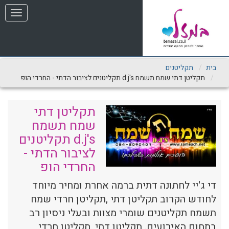
שִׂים
תפריט
לֵב:
בְּאֲתָר
זֶה
מֻפְעֶלֶת
מַעֲרֶכֶת
נָגִישׁ
בית
תקליטנים
בִּקְלִיק
תקליטן דתי שמח תשמח d.j's תקליטנים לציבור הדתי - החרדי הופ
הַמְּסַיַּעַת
לִנְגִישׁוּת
הָאֲתָר.
תקליטן דתי
שמח תשמח
d.j's תקליטנים
לציבור הדתי -
החרדי הופ
די ג'יי לחתונה דתית ברמה אחרת ומחיר מיוחד
לחודש הקרוב תקליטן דתי ,תקליטן חרדי שמח
תשמח תקליטנים שומרי מצוות ובעלי ניסיון רב
בתחום האירועים. תקליטן דתי, תקליטן חרדי,