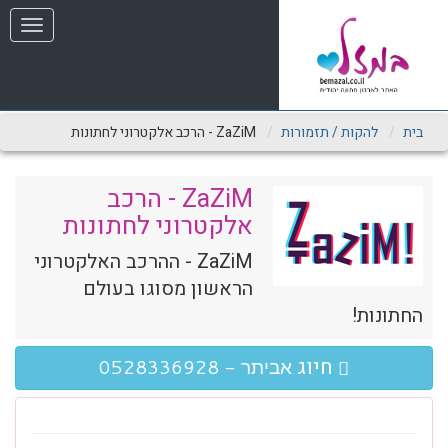
שִׂים
תפריט
לֵב:
בְּאֲתָר
זֶה
מֻפְעֶלֶת
מַעֲרֶכֶת
נָגִישׁ
בית
להקות / תזמורות
ZaZiM - הרכב אלקטרוני לחתונות
בִּקְלִיק
הַמְּסַיַּעַת
לִנְגִישׁוּת
ZaZiM - הרכב
הָאֲתָר.
אלקטרוני לחתונות
ZaZiM - ההרכב האלקטרוני
הראשון מסוגו בעולם
החתונות!
חיוג
אביתר - 0528336928