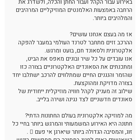
באירוע עבור הקהל ועבור החתן והכלה, ולשדרג את
הרחבה באמצעות האלמנטים המוזיקליים המרהיבים
והמלהיבים ביותר.
אז מה בעצם אנחנו עושים?
ההרכב זזים מתחבר לטרנד העולמי במעבר להפקה
אלקטרונית ולסאונד חם, בועט ומרגש.
אנו עובדים על כל שיר ובונים מאפס את הביט,
ומתכנתים את הסאונדים האלקטרוניים בצורה כזו
שהזמר והנגנים החיים שמתלווים להרכב ישתלבו יחד
בצורה מדויקת ומהוקצעת.
שילוב זה מעניק לקהל חוויה מוזיקלית ייחודית של
סאונדים חדשניים לצד נגינה ושירה בלייב.
מה למוזיקה אלקטרונית בעולם החתונות הדתי?
חתונה היא האירוע המשמעותי והמרגש ביותר בחיי כל
זוג, והמסיבה הגדולה ביותר שיארגן אי פעם  .
כשאנשים באים לחגוג במסיבה הם מחפשים ריגוש,