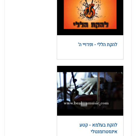
להקת הללי - ופדויי ה'
להקת בעלמא - קטע
אינסטרומנטלי