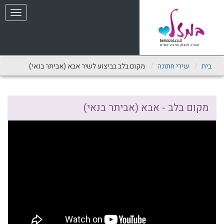
שִׂים
תפריט
לֵב:
בְּאֲתָר
זֶה
מֻפְעֶלֶת
מַעֲרֶכֶת
נָגִישׁ
בית
שירי חתונה
מקום בלב בביצוע לשיר אבא (אביתר בנאי)
בִּקְלִיק
הַמְּסַיַּעַת
לִנְגִישׁוּת
הָאֲתָר.
מקום בלב - אבא (אביתר בנאי)