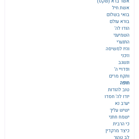
אשר ברא (שקט)
אשת חיל
בואי בשלום
בורא עולם
הודו לה'
השמיעני
התנערי
והיו למשיסה
וזכני
ונשגב
ופדויי ה'
ותקח מרים
חופה
טוב להודות
יודו לה' חסדו
יערב נא
ישיש עליך
ישמח חתני
כי הרבית
כיצד מרקדין
לב טהור