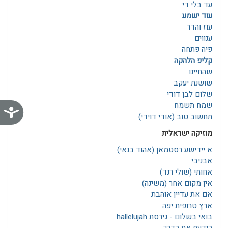
עד בלי די
עוד ישמע
עוז והדר
ענווים
פיה פתחה
קליפ הלהקה
שהחיינו
שושנת יעקב
שלום לבן דודי
שמח תשמח
נג
תחשוב טוב (אודי דוידי)
מוזיקה ישראלית
א יידישע רסטמאן‎ (אהוד בנאי)
אבניבי
אחותי (שולי רנד)
אין מקום אחר (משינה)
אם את עדיין אוהבת
ארץ טרופית יפה
בואי בשלום - גירסת hallelujah