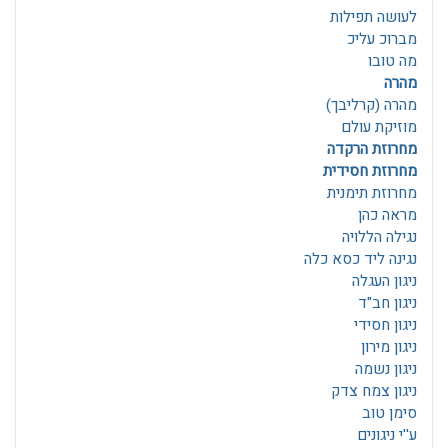
לעושה תפילות
מברוכ עליכ
מה טובו
מהרה
מהרה (קרליבך)
מוזיקת עולם
מחרוזת הרקדה
מחרוזת חסידית
מחרוזת תימנית
מראה כהן
נגילה הללויה
נגינה ליד כסא כלה
ניגון העגלה
ניגון חב"ד
ניגון חסידי
ניגון מירון
ניגון נשמה
ניגון צמח צדק
סימן טוב
ע''י ניגונים