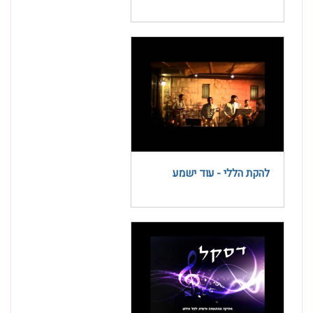
להקת הללי - עוד ישמע