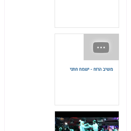
משיב הרוח - ישמח חתני