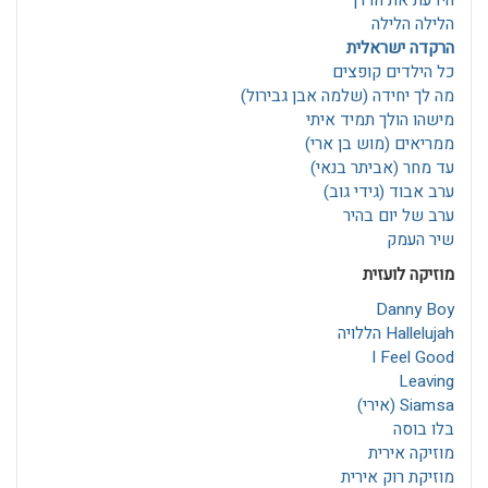
הידעת את הדרך
הלילה הלילה
הרקדה ישראלית
כל הילדים קופצים
מה לך יחידה (שלמה אבן גבירול)
מישהו הולך תמיד איתי
ממריאים (מוש בן ארי)
עד מחר (אביתר בנאי)
ערב אבוד (גידי גוב)
ערב של יום בהיר
שיר העמק
מוזיקה לועזית
Danny Boy
Hallelujah הללויה
I Feel Good
Leaving
Siamsa (אירי)
בלו בוסה
מוזיקה אירית
מוזיקת רוק אירית