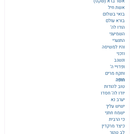
אשר ברא (שקט)
אשת חיל
בואי בשלום
בורא עולם
הודו לה'
השמיעני
התנערי
והיו למשיסה
וזכני
ונשגב
ופדויי ה'
ותקח מרים
חופה
טוב להודות
יודו לה' חסדו
יערב נא
ישיש עליך
ישמח חתני
כי הרבית
כיצד מרקדין
לב טהור