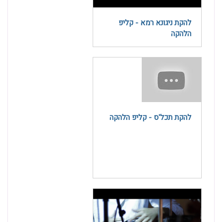
להקת ניגונא רמא - קליפ
הלהקה
להקת תכל'ס - קליפ הלהקה