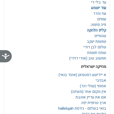
עד בלי די
עוד ישמע
עוז והדר
ענווים
פיה פתחה
קליפ הלהקה
שהחיינו
שושנת יעקב
שלום לבן דודי
שמח תשמח
נג
תחשוב טוב (אודי דוידי)
מוזיקה ישראלית
א יידישע רסטמאן‎ (אהוד בנאי)
אבניבי
אחותי (שולי רנד)
אין מקום אחר (משינה)
אם את עדיין אוהבת
ארץ טרופית יפה
בואי בשלום - גירסת hallelujah