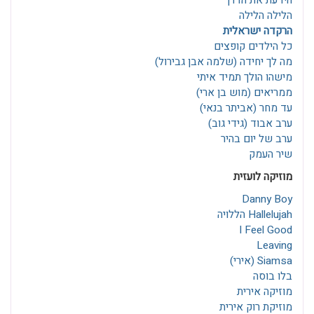
הידעת את הדרך
הלילה הלילה
הרקדה ישראלית
כל הילדים קופצים
מה לך יחידה (שלמה אבן גבירול)
מישהו הולך תמיד איתי
ממריאים (מוש בן ארי)
עד מחר (אביתר בנאי)
ערב אבוד (גידי גוב)
ערב של יום בהיר
שיר העמק
מוזיקה לועזית
Danny Boy
Hallelujah הללויה
I Feel Good
Leaving
Siamsa (אירי)
בלו בוסה
מוזיקה אירית
מוזיקת רוק אירית