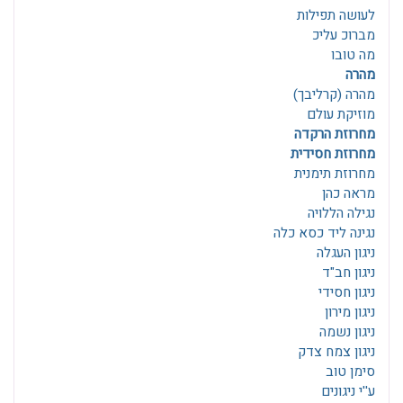
לעושה תפילות
מברוכ עליכ
מה טובו
מהרה
מהרה (קרליבך)
מוזיקת עולם
מחרוזת הרקדה
מחרוזת חסידית
מחרוזת תימנית
מראה כהן
נגילה הללויה
נגינה ליד כסא כלה
ניגון העגלה
ניגון חב"ד
ניגון חסידי
ניגון מירון
ניגון נשמה
ניגון צמח צדק
סימן טוב
ע''י ניגונים