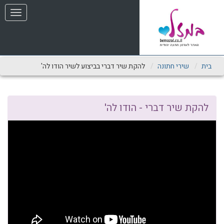
שִׂים
תפריט
לֵב:
בְּאֲתָר
זֶה
מֻפְעֶלֶת
מַעֲרֶכֶת
נָגִישׁ
בית
שירי חתונה
להקת שיר דברי בביצוע לשיר הודו לה'
בִּקְלִיק
הַמְּסַיַּעַת
לִנְגִישׁוּת
הָאֲתָר.
להקת שיר דברי - הודו לה'