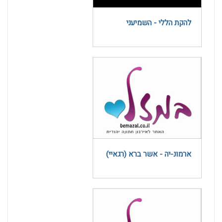
להקת הללי - השמיעני
ארמונ-יה - אשר ברא (רגאיי)