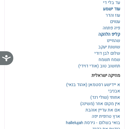
עד בלי די
עוד ישמע
עוז והדר
ענווים
פיה פתחה
קליפ הלהקה
שהחיינו
שושנת יעקב
שלום לבן דודי
נג
שמח תשמח
תחשוב טוב (אודי דוידי)
מוזיקה ישראלית
א יידישע רסטמאן‎ (אהוד בנאי)
אבניבי
אחותי (שולי רנד)
אין מקום אחר (משינה)
אם את עדיין אוהבת
ארץ טרופית יפה
בואי בשלום - גירסת hallelujah