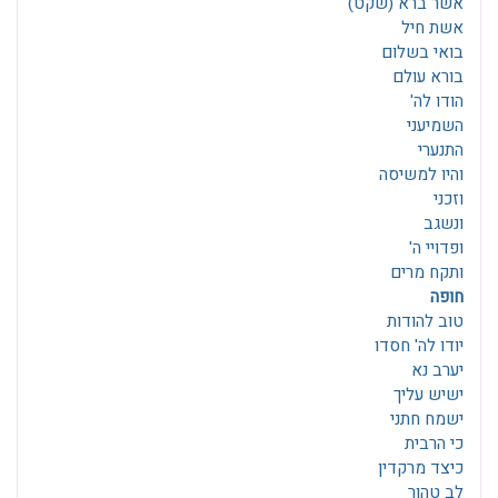
אשר ברא (שקט)
אשת חיל
בואי בשלום
בורא עולם
הודו לה'
השמיעני
התנערי
והיו למשיסה
וזכני
ונשגב
ופדויי ה'
ותקח מרים
חופה
טוב להודות
יודו לה' חסדו
יערב נא
ישיש עליך
ישמח חתני
כי הרבית
כיצד מרקדין
לב טהור