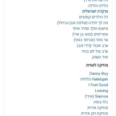
הידעת את הדרך
הלילה הלילה
הרקדה ישראלית
כל הילדים קופצים
מה לך יחידה (שלמה אבן גבירול)
מישהו הולך תמיד איתי
ממריאים (מוש בן ארי)
עד מחר (אביתר בנאי)
ערב אבוד (גידי גוב)
ערב של יום בהיר
שיר העמק
מוזיקה לועזית
Danny Boy
Hallelujah הללויה
I Feel Good
Leaving
Siamsa (אירי)
בלו בוסה
מוזיקה אירית
מוזיקת רוק אירית