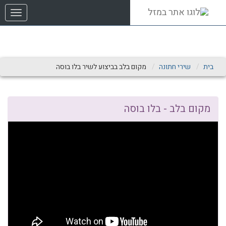
שִׂים
תפריט
לֵב:
בְּאֲתָר
זֶה
מֻפְעֶלֶת
מַעֲרֶכֶת
נָגִישׁ
בית
שירי חתונה
מקום בלב בביצוע לשיר בלו בוסה
בִּקְלִיק
הַמְּסַיַּעַת
לִנְגִישׁוּת
הָאֲתָר.
מקום בלב - בלו בוסה