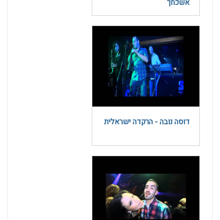
אשכחך
דוסה נובה - הרקדה ישראלית