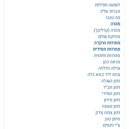
לעושה תפילות
מברוכ עליכ
מה טובו
מהרה
מהרה (קרליבך)
מוזיקת עולם
מחרוזת הרקדה
מחרוזת חסידית
מחרוזת תימנית
מראה כהן
נגילה הללויה
נגינה ליד כסא כלה
ניגון העגלה
ניגון חב"ד
ניגון חסידי
ניגון מירון
ניגון נשמה
ניגון צמח צדק
סימן טוב
ע''י ניגונים