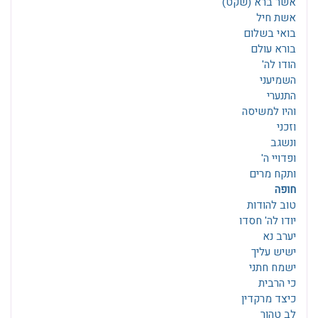
אשר ברא (שקט)
אשת חיל
בואי בשלום
בורא עולם
הודו לה'
השמיעני
התנערי
והיו למשיסה
וזכני
ונשגב
ופדויי ה'
ותקח מרים
חופה
טוב להודות
יודו לה' חסדו
יערב נא
ישיש עליך
ישמח חתני
כי הרבית
כיצד מרקדין
לב טהור