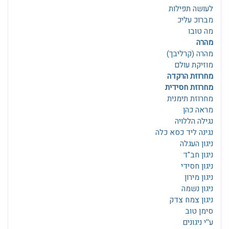
לעושה תפילות
מברוכ עליכ
מה טובו
מהרה
מהרה (קרליבך)
מוזיקת עולם
מחרוזת הרקדה
מחרוזת חסידית
מחרוזת תימנית
מראה כהן
נגילה הללויה
נגינה ליד כסא כלה
ניגון העגלה
ניגון חב"ד
ניגון חסידי
ניגון מירון
ניגון נשמה
ניגון צמח צדק
סימן טוב
ע''י ניגונים