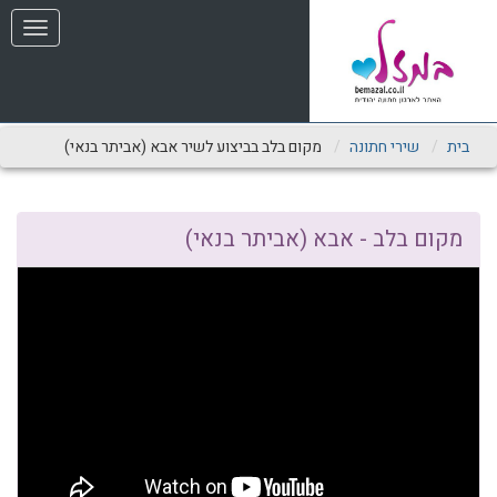
שִׂים
תפריט
לֵב:
בְּאֲתָר
זֶה
מֻפְעֶלֶת
מַעֲרֶכֶת
נָגִישׁ
בית
שירי חתונה
מקום בלב בביצוע לשיר אבא (אביתר בנאי)
בִּקְלִיק
הַמְּסַיַּעַת
לִנְגִישׁוּת
הָאֲתָר.
מקום בלב - אבא (אביתר בנאי)