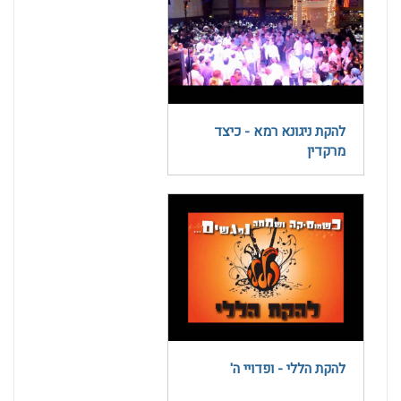
להקת ניגונא רמא - כיצד
מרקדין
להקת הללי - ופדויי ה'