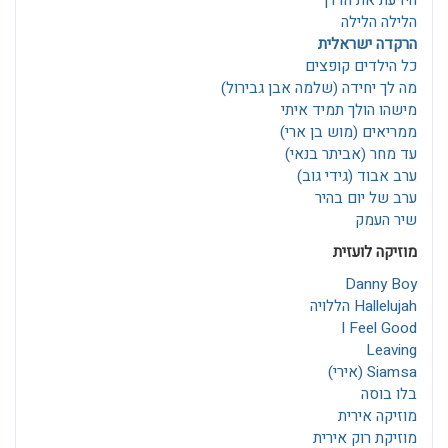
הידעת את הדרך
הלילה הלילה
הרקדה ישראלית
כל הילדים קופצים
מה לך יחידה (שלמה אבן גבירול)
מישהו הולך תמיד איתי
ממריאים (מוש בן ארי)
עד מחר (אביתר בנאי)
ערב אבוד (גידי גוב)
ערב של יום בהיר
שיר העמק
מוזיקה לועזית
Danny Boy
Hallelujah הללויה
I Feel Good
Leaving
Siamsa (אירי)
בלו בוסה
מוזיקה אירית
מוזיקת רוק אירית