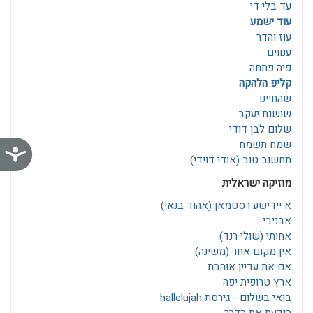
עד בלי די
עוד ישמע
עוז והדר
ענווים
פיה פתחה
קליפ הלהקה
שהחיינו
שושנת יעקב
שלום לבן דודי
שמח תשמח
נג
תחשוב טוב (אודי דוידי)
מוזיקה ישראלית
א יידישע רסטמאן‎ (אהוד בנאי)
אבניבי
אחותי (שולי רנד)
אין מקום אחר (משינה)
אם את עדיין אוהבת
ארץ טרופית יפה
בואי בשלום - גירסת hallelujah