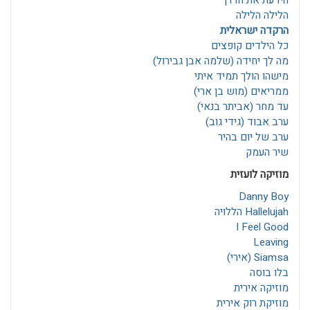
הידעת את הדרך
הלילה הלילה
הרקדה ישראלית
כל הילדים קופצים
מה לך יחידה (שלמה אבן גבירול)
מישהו הולך תמיד איתי
ממריאים (מוש בן ארי)
עד מחר (אביתר בנאי)
ערב אבוד (גידי גוב)
ערב של יום בהיר
שיר העמק
מוזיקה לועזית
Danny Boy
Hallelujah הללויה
I Feel Good
Leaving
Siamsa (אירי)
בלו בוסה
מוזיקה אירית
מוזיקת רוק אירית