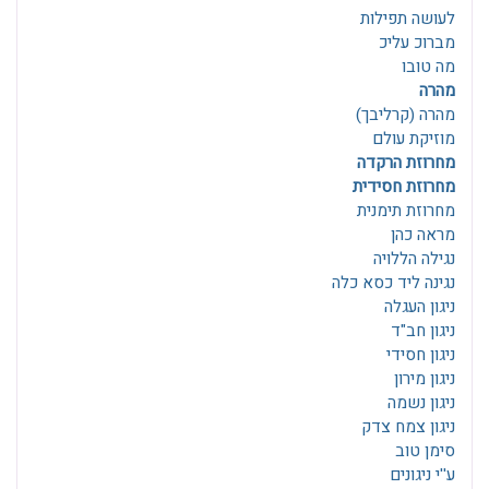
לעושה תפילות
מברוכ עליכ
מה טובו
מהרה
מהרה (קרליבך)
מוזיקת עולם
מחרוזת הרקדה
מחרוזת חסידית
מחרוזת תימנית
מראה כהן
נגילה הללויה
נגינה ליד כסא כלה
ניגון העגלה
ניגון חב"ד
ניגון חסידי
ניגון מירון
ניגון נשמה
ניגון צמח צדק
סימן טוב
ע''י ניגונים