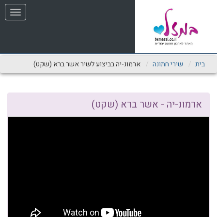
שִׂים
תפריט
לֵב:
בְּאֲתָר
זֶה
מֻפְעֶלֶת
מַעֲרֶכֶת
נָגִישׁ
בית
שירי חתונה
ארמונ-יה בביצוע לשיר אשר ברא (שקט)
בִּקְלִיק
הַמְּסַיַּעַת
לִנְגִישׁוּת
הָאֲתָר.
ארמונ-יה - אשר ברא (שקט)