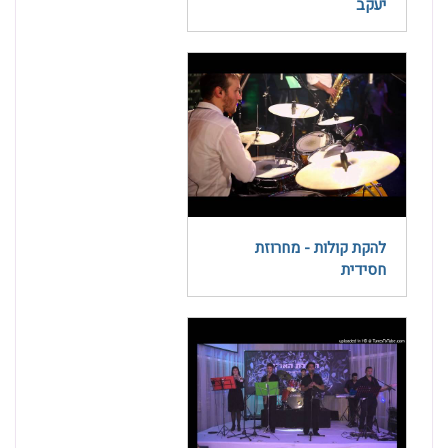
יעקב
להקת קולות - מחרוזת
חסידית