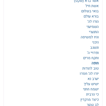
אשר ברא (שקט)
אשת חיל
בואי בשלום
בורא עולם
הודו לה'
השמיעני
התנערי
והיו למשיסה
וזכני
ונשגב
ופדויי ה'
ותקח מרים
חופה
טוב להודות
יודו לה' חסדו
יערב נא
ישיש עליך
ישמח חתני
כי הרבית
כיצד מרקדין
לב טהור