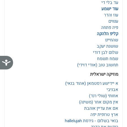
עד בלי די
עוד ישמע
עוז והדר
ענווים
פיה פתחה
קליפ הלהקה
שהחיינו
שושנת יעקב
שלום לבן דודי
שמח תשמח
נג
תחשוב טוב (אודי דוידי)
מוזיקה ישראלית
א יידישע רסטמאן‎ (אהוד בנאי)
אבניבי
אחותי (שולי רנד)
אין מקום אחר (משינה)
אם את עדיין אוהבת
ארץ טרופית יפה
בואי בשלום - גירסת hallelujah