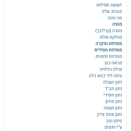
לעושה תפילות
מברוכ עליכ
מה טובו
מהרה
מהרה (קרליבך)
מוזיקת עולם
מחרוזת הרקדה
מחרוזת חסידית
מחרוזת תימנית
מראה כהן
נגילה הללויה
נגינה ליד כסא כלה
ניגון העגלה
ניגון חב"ד
ניגון חסידי
ניגון מירון
ניגון נשמה
ניגון צמח צדק
סימן טוב
ע''י ניגונים