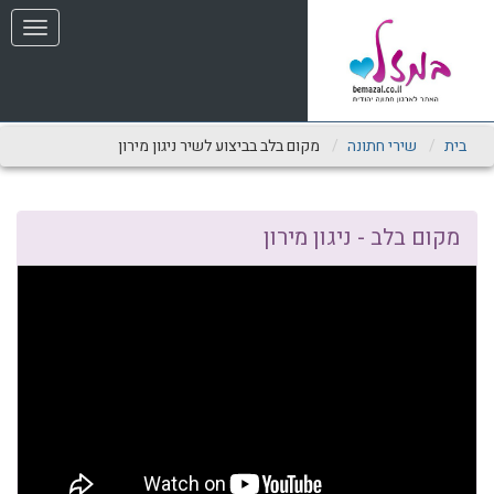
שִׂים
תפריט
לֵב:
בְּאֲתָר
זֶה
מֻפְעֶלֶת
מַעֲרֶכֶת
נָגִישׁ
בית
שירי חתונה
מקום בלב בביצוע לשיר ניגון מירון
בִּקְלִיק
הַמְּסַיַּעַת
לִנְגִישׁוּת
הָאֲתָר.
מקום בלב - ניגון מירון