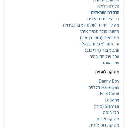
הידעת את הדרך
הלילה הלילה
הרקדה ישראלית
כל הילדים קופצים
מה לך יחידה (שלמה אבן גבירול)
מישהו הולך תמיד איתי
ממריאים (מוש בן ארי)
עד מחר (אביתר בנאי)
ערב אבוד (גידי גוב)
ערב של יום בהיר
שיר העמק
מוזיקה לועזית
Danny Boy
Hallelujah הללויה
I Feel Good
Leaving
Siamsa (אירי)
בלו בוסה
מוזיקה אירית
מוזיקת רוק אירית