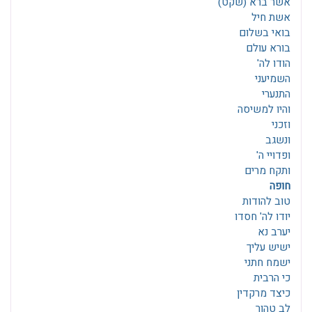
אשר ברא (שקט)
אשת חיל
בואי בשלום
בורא עולם
הודו לה'
השמיעני
התנערי
והיו למשיסה
וזכני
ונשגב
ופדויי ה'
ותקח מרים
חופה
טוב להודות
יודו לה' חסדו
יערב נא
ישיש עליך
ישמח חתני
כי הרבית
כיצד מרקדין
לב טהור