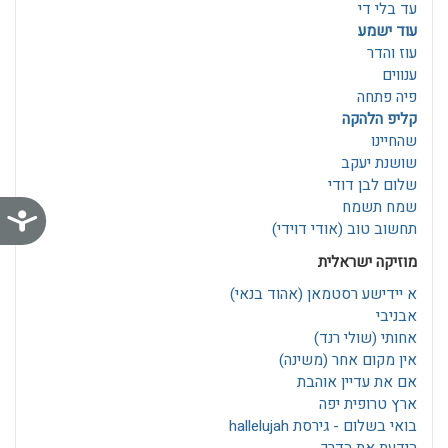
עד בלי די
עוד ישמע
עוז והדר
ענווים
פיה פתחה
קליפ הלהקה
שהחיינו
שושנת יעקב
שלום לבן דודי
שמח תשמח
נג
תחשוב טוב (אודי דוידי)
מוזיקה ישראלית
א יידישע רסטמאן‎ (אהוד בנאי)
אבניבי
אחותי (שולי רנד)
אין מקום אחר (משינה)
אם את עדיין אוהבת
ארץ טרופית יפה
בואי בשלום - גירסת hallelujah