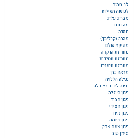
לב טהור
לעושה תפילות
מברוכ עליכ
מה טובו
מהרה
מהרה (קרליבך)
מוזיקת עולם
מחרוזת הרקדה
מחרוזת חסידית
מחרוזת תימנית
מראה כהן
נגילה הללויה
נגינה ליד כסא כלה
ניגון העגלה
ניגון חב"ד
ניגון חסידי
ניגון מירון
ניגון נשמה
ניגון צמח צדק
סימן טוב