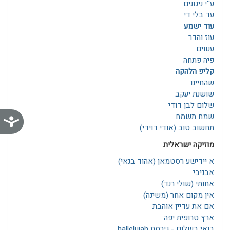
ע''י ניגונים
עד בלי די
עוד ישמע
עוז והדר
ענווים
פיה פתחה
קליפ הלהקה
שהחיינו
שושנת יעקב
שלום לבן דודי
שמח תשמח
נג
תחשוב טוב (אודי דוידי)
מוזיקה ישראלית
א יידישע רסטמאן‎ (אהוד בנאי)
אבניבי
אחותי (שולי רנד)
אין מקום אחר (משינה)
אם את עדיין אוהבת
ארץ טרופית יפה
בואי בשלום - גירסת hallelujah