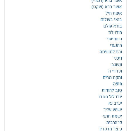
אשר ברא (רגאיי)
אשר ברא (שקט)
אשת חיל
בואי בשלום
בורא עולם
הודו לה'
השמיעני
התנערי
והיו למשיסה
וזכני
ונשגב
ופדויי ה'
ותקח מרים
חופה
טוב להודות
יודו לה' חסדו
יערב נא
ישיש עליך
ישמח חתני
כי הרבית
כיצד מרקדין