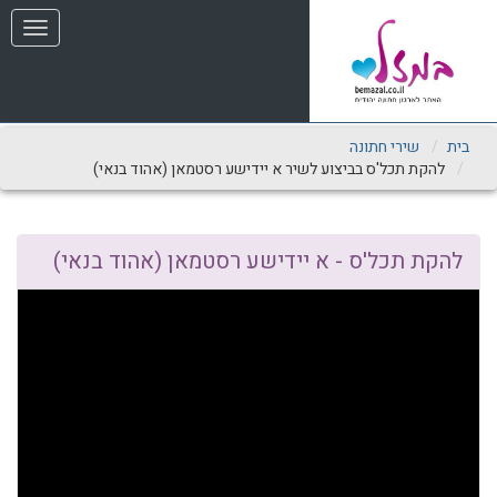
שִׂים
תפריט
לֵב:
בְּאֲתָר
זֶה
מֻפְעֶלֶת
מַעֲרֶכֶת
נָגִישׁ
בית
שירי חתונה
בִּקְלִיק
להקת תכל'ס בביצוע לשיר א יידישע רסטמאן‎ (אהוד בנאי)
הַמְּסַיַּעַת
לִנְגִישׁוּת
הָאֲתָר.
להקת תכל'ס - א יידישע רסטמאן‎ (אהוד בנאי)