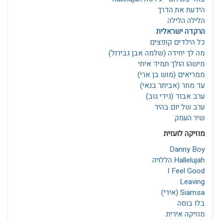
הידעת את הדרך
הלילה הלילה
הרקדה ישראלית
כל הילדים קופצים
מה לך יחידה (שלמה אבן גבירול)
מישהו הולך תמיד איתי
ממריאים (מוש בן ארי)
עד מחר (אביתר בנאי)
ערב אבוד (גידי גוב)
ערב של יום בהיר
שיר העמק
מוזיקה לועזית
Danny Boy
Hallelujah הללויה
I Feel Good
Leaving
Siamsa (אירי)
בלו בוסה
מוזיקה אירית