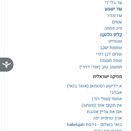
עד בלי די
עוד ישמע
עוז והדר
ענווים
פיה פתחה
קליפ הלהקה
שהחיינו
שושנת יעקב
שלום לבן דודי
שמח תשמח
נג
תחשוב טוב (אודי דוידי)
מוזיקה ישראלית
א יידישע רסטמאן‎ (אהוד בנאי)
אבניבי
אחותי (שולי רנד)
אין מקום אחר (משינה)
אם את עדיין אוהבת
ארץ טרופית יפה
בואי בשלום - גירסת hallelujah