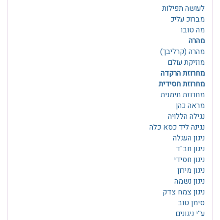
לעושה תפילות
מברוכ עליכ
מה טובו
מהרה
מהרה (קרליבך)
מוזיקת עולם
מחרוזת הרקדה
מחרוזת חסידית
מחרוזת תימנית
מראה כהן
נגילה הללויה
נגינה ליד כסא כלה
ניגון העגלה
ניגון חב"ד
ניגון חסידי
ניגון מירון
ניגון נשמה
ניגון צמח צדק
סימן טוב
ע''י ניגונים