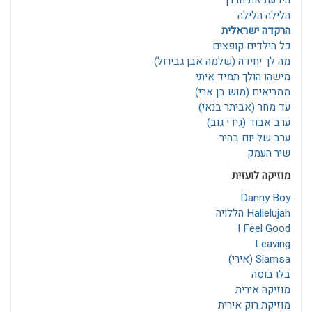
הידעת את הדרך
הלילה הלילה
הרקדה ישראלית
כל הילדים קופצים
מה לך יחידה (שלמה אבן גבירול)
מישהו הולך תמיד איתי
ממריאים (מוש בן ארי)
עד מחר (אביתר בנאי)
ערב אבוד (גידי גוב)
ערב של יום בהיר
שיר העמק
מוזיקה לועזית
Danny Boy
Hallelujah הללויה
I Feel Good
Leaving
Siamsa (אירי)
בלו בוסה
מוזיקה אירית
מוזיקת רוק אירית