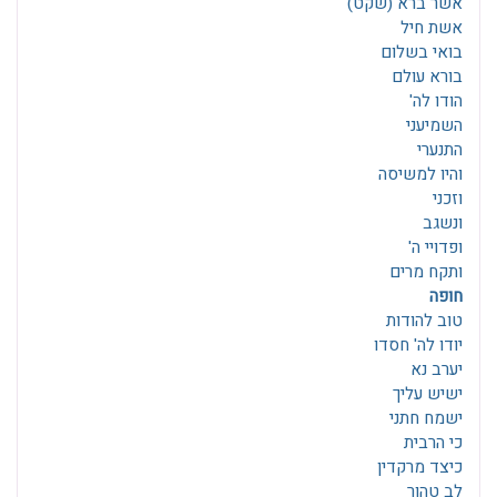
אשר ברא (שקט)
אשת חיל
בואי בשלום
בורא עולם
הודו לה'
השמיעני
התנערי
והיו למשיסה
וזכני
ונשגב
ופדויי ה'
ותקח מרים
חופה
טוב להודות
יודו לה' חסדו
יערב נא
ישיש עליך
ישמח חתני
כי הרבית
כיצד מרקדין
לב טהור