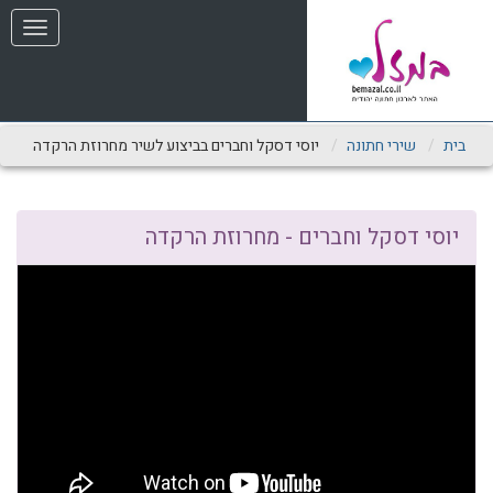
שִׂים
תפריט
לֵב:
בְּאֲתָר
זֶה
מֻפְעֶלֶת
מַעֲרֶכֶת
נָגִישׁ
בית
שירי חתונה
יוסי דסקל וחברים בביצוע לשיר מחרוזת הרקדה
בִּקְלִיק
הַמְּסַיַּעַת
לִנְגִישׁוּת
הָאֲתָר.
יוסי דסקל וחברים - מחרוזת הרקדה