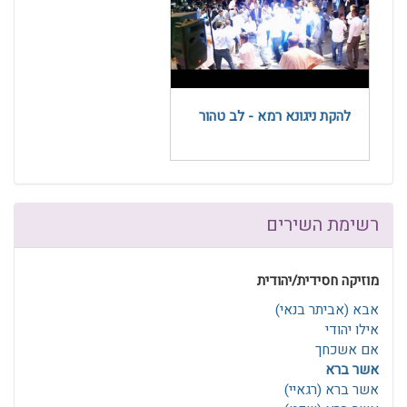
להקת ניגונא רמא - לב טהור
רשימת השירים
מוזיקה חסידית/יהודית
אבא (אביתר בנאי)
אילו יהודי
אם אשכחך
אשר ברא
אשר ברא (רגאיי)