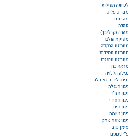
לעושה תפילות
מברוכ עליכ
מה טובו
מהרה
מהרה (קרליבך)
מוזיקת עולם
מחרוזת הרקדה
מחרוזת חסידית
מחרוזת תימנית
מראה כהן
נגילה הללויה
נגינה ליד כסא כלה
ניגון העגלה
ניגון חב"ד
ניגון חסידי
ניגון מירון
ניגון נשמה
ניגון צמח צדק
סימן טוב
ע''י ניגונים