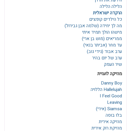
הידעת את הדרך
הלילה הלילה
הרקדה ישראלית
כל הילדים קופצים
מה לך יחידה (שלמה אבן גבירול)
מישהו הולך תמיד איתי
ממריאים (מוש בן ארי)
עד מחר (אביתר בנאי)
ערב אבוד (גידי גוב)
ערב של יום בהיר
שיר העמק
מוזיקה לועזית
Danny Boy
Hallelujah הללויה
I Feel Good
Leaving
Siamsa (אירי)
בלו בוסה
מוזיקה אירית
מוזיקת רוק אירית