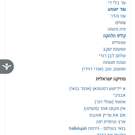
עד בלי די
עוד ישמע
עוז והדר
ענווים
פיה פתחה
קליפ הלהקה
שהחיינו
שושנת יעקב
שלום לבן דודי
שמח תשמח
נג
תחשוב טוב (אודי דוידי)
מוזיקה ישראלית
א יידישע רסטמאן‎ (אהוד בנאי)
אבניבי
אחותי (שולי רנד)
אין מקום אחר (משינה)
אם את עדיין אוהבת
ארץ טרופית יפה
בואי בשלום - גירסת hallelujah