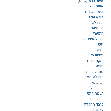
אשר ברא (שקט)
אשת חיל
בואי בשלום
בורא עולם
הודו לה'
השמיעני
התנערי
והיו למשיסה
וזכני
ונשגב
ופדויי ה'
ותקח מרים
חופה
טוב להודות
יודו לה' חסדו
יערב נא
ישיש עליך
ישמח חתני
כי הרבית
כיצד מרקדין
לב טהור