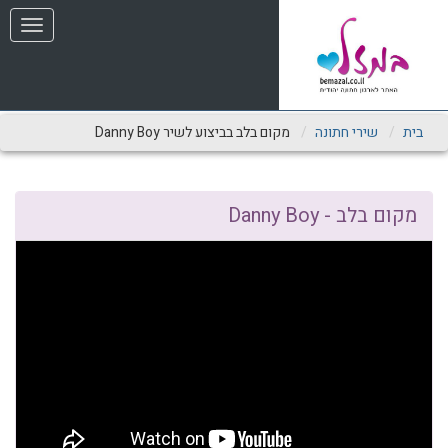
שִׂים
תפריט
לֵב:
בְּאֲתָר
זֶה
מֻפְעֶלֶת
מַעֲרֶכֶת
נָגִישׁ
בית
שירי חתונה
מקום בלב בביצוע לשיר Danny Boy
בִּקְלִיק
הַמְּסַיַּעַת
לִנְגִישׁוּת
הָאֲתָר.
מקום בלב - Danny Boy