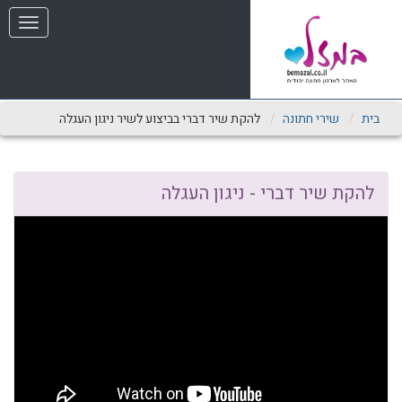
שִׂים
תפריט
לֵב:
בְּאֲתָר
זֶה
מֻפְעֶלֶת
מַעֲרֶכֶת
נָגִישׁ
בית
שירי חתונה
להקת שיר דברי בביצוע לשיר ניגון העגלה
בִּקְלִיק
הַמְּסַיַּעַת
לִנְגִישׁוּת
הָאֲתָר.
להקת שיר דברי - ניגון העגלה