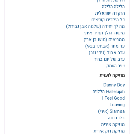
הידעת את הדרך
הלילה הלילה
הרקדה ישראלית
כל הילדים קופצים
מה לך יחידה (שלמה אבן גבירול)
מישהו הולך תמיד איתי
ממריאים (מוש בן ארי)
עד מחר (אביתר בנאי)
ערב אבוד (גידי גוב)
ערב של יום בהיר
שיר העמק
מוזיקה לועזית
Danny Boy
Hallelujah הללויה
I Feel Good
Leaving
Siamsa (אירי)
בלו בוסה
מוזיקה אירית
מוזיקת רוק אירית