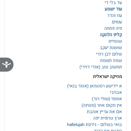
עד בלי די
עוד ישמע
עוז והדר
ענווים
פיה פתחה
קליפ הלהקה
שהחיינו
שושנת יעקב
שלום לבן דודי
שמח תשמח
נג
תחשוב טוב (אודי דוידי)
מוזיקה ישראלית
א יידישע רסטמאן‎ (אהוד בנאי)
אבניבי
אחותי (שולי רנד)
אין מקום אחר (משינה)
אם את עדיין אוהבת
ארץ טרופית יפה
בואי בשלום - גירסת hallelujah