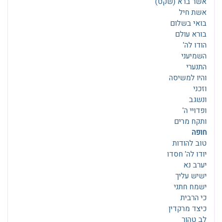
אשר ברא (שקט)
אשת חיל
בואי בשלום
בורא עולם
הודו לה'
השמיעני
התנערי
והיו למשיסה
וזכני
ונשגב
ופדויי ה'
ותקח מרים
חופה
טוב להודות
יודו לה' חסדו
יערב נא
ישיש עליך
ישמח חתני
כי הרבית
כיצד מרקדין
לב טהור