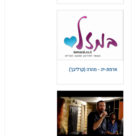
ארמונ-יה - מהרה (קרליבך)