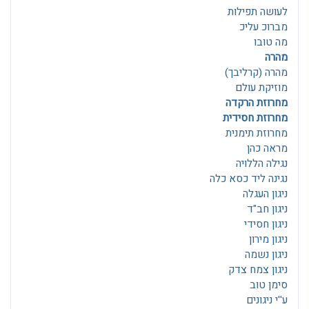
לעושה תפילות
מברוכ עליכ
מה טובו
מהרה
מהרה (קרליבך)
מוזיקת עולם
מחרוזת הרקדה
מחרוזת חסידית
מחרוזת תימנית
מראה כהן
נגילה הללויה
נגינה ליד כסא כלה
ניגון העגלה
ניגון חב"ד
ניגון חסידי
ניגון מירון
ניגון נשמה
ניגון צמח צדק
סימן טוב
ע''י ניגונים