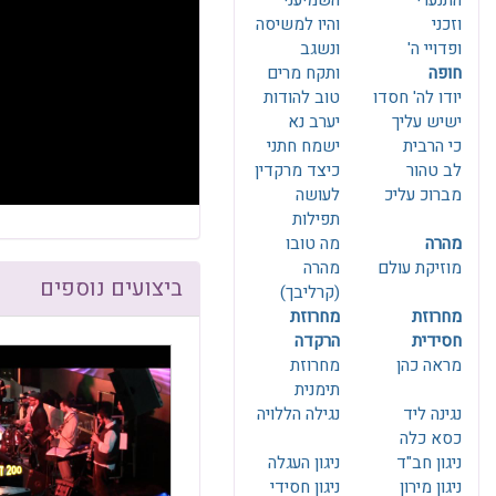
התנערי
השמיעני
F10
לִפְתִיחַת
וזכני
והיו למשיסה
תַּפְרִיט
ופדויי ה'
ונשגב
נְגִישׁוּת.
חופה
ותקח מרים
יודו לה' חסדו
טוב להודות
ישיש עליך
יערב נא
כי הרבית
ישמח חתני
לב טהור
כיצד מרקדין
מברוכ עליכ
לעושה
תפילות
מהרה
מה טובו
מוזיקת עולם
מהרה
ביצועים נוספים
(קרליבך)
מחרוזת
מחרוזת
חסידית
הרקדה
מראה כהן
מחרוזת
תימנית
נגינה ליד
נגילה הללויה
כסא כלה
ניגון חב"ד
ניגון העגלה
ניגון מירון
ניגון חסידי