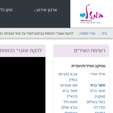
שִׂים
לֵב:
ארגון אירוע
חתן כל
בְּאֲתָר
זֶה
מֻפְעֶלֶת
מַעֲרֶכֶת
נָגִישׁ
בית
שירי חתונה
להקת שוברי הכוסות בביצוע לשיר עד מחר (אביתר בנ
בִּקְלִיק
הַמְּסַיַּעַת
לִנְגִישׁוּת
רשימת השירים
להקת שוברי הכוסות 
הָאֲתָר.
לְחַץ
Control-
מוזיקה חסידית/יהודית
F11
לְהַתְאָמַת
אילו יהודי
אבא (אביתר
הָאֲתָר
בנאי)
לְעִוְורִים
אשר ברא
אם אשכחך
הַמִּשְׁתַּמְּשִׁים
אשר ברא
אשר ברא
בְּתוֹכְנַת
(שקט)
(רגאיי)
קוֹרֵא־מָסָךְ;
בואי בשלום
אשת חיל
לְחַץ
הודו לה'
בורא עולם
Control-