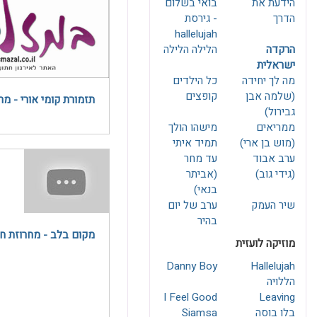
הידעת את
בואי בשלום
הדרך
- גירסת
hallelujah
הרקדה
הלילה הלילה
ישראלית
מה לך יחידה
כל הילדים
(שלמה אבן
קופצים
תזמורת קומי אורי - מר
גבירול)
ממריאים
מישהו הולך
(מוש בן ארי)
תמיד איתי
ערב אבוד
עד מחר
(גידי גוב)
(אביתר
בנאי)
שיר העמק
ערב של יום
בהיר
מקום בלב - מחרוזת ח
מוזיקה לועזית
Danny Boy
Hallelujah
הללויה
I Feel Good
Leaving
בלו בוסה
Siamsa