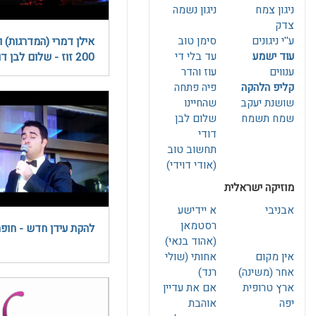
ניגון צמח
ניגון נשמה
צדק
ע''י ניגונים
סימן טוב
אילן דמרי (המדרגות) 
עוד ישמע
עד בלי די
200 זוז - שלום לבן דודי
ענווים
עוז והדר
קליפ הלהקה
פיה פתחה
שושנת יעקב
שהחיינו
שמח תשמח
שלום לבן
דודי
תחשוב טוב
(אודי דוידי)
מוזיקה ישראלית
אבניבי
א יידישע
להקת עידן חדש - חופה
(אהוד בנאי)
אין מקום
אחותי (שולי
אחר (משינה)
רנד)
ארץ טרופית
אם את עדיין
יפה
אוהבת