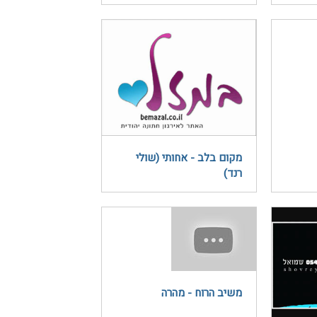
מקום בלב - אחותי (שולי
רנד)
משיב הרוח - מהרה