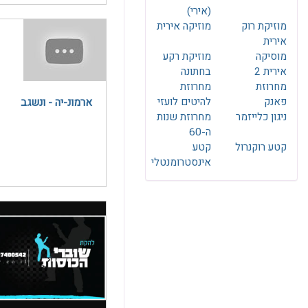
(אירי)
מוזיקת רוק
מוזיקה אירית
אירית
מוסיקה
מוזיקת רקע
אירית 2
בחתונה
מחרוזת
מחרוזת
פאנק
להיטים לועזי
ארמונ-יה - ונשגב
ניגון כלייזמר
מחרוזת שנות
ה-60
קטע רוקנרול
קטע
אינסטרומנטלי