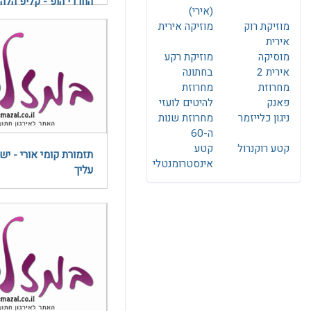
החרדי הופ - קליפ הלה
(אירי)
מוזיקת רוק
מוזיקה אירית
אירית
מוסיקה
מוזיקת רקע
אירית 2
בחתונה
מחרוזת
מחרוזת
פאנק
להיטים לועזי
ניגון כלייזמר
מחרוזת שנות
ה-60
קטע רוקנרול
קטע
תזמורת קומי אורי - יש
אינסטרומנטלי
עליך