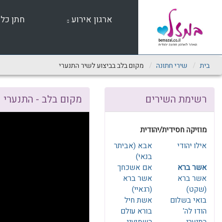
שִׂים
לֵב:
ארגון אירוע
חתן כל
בְּאֲתָר
זֶה
מֻפְעֶלֶת
מַעֲרֶכֶת
נָגִישׁ
בית
שירי חתונה
מקום בלב בביצוע לשיר התנערי
בִּקְלִיק
הַמְּסַיַּעַת
לִנְגִישׁוּת
רשימת השירים
מקום בלב - התנערי
הָאֲתָר.
לְחַץ
Control-
מוזיקה חסידית/יהודית
F11
לְהַתְאָמַת
אילו יהודי
אבא (אביתר
הָאֲתָר
בנאי)
לְעִוְורִים
אשר ברא
אם אשכחך
הַמִּשְׁתַּמְּשִׁים
אשר ברא
אשר ברא
בְּתוֹכְנַת
(שקט)
(רגאיי)
קוֹרֵא־מָסָךְ;
בואי בשלום
אשת חיל
לְחַץ
הודו לה'
בורא עולם
Control-