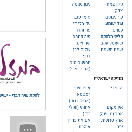
ניגון צמח
ניגון נשמה
צדק
ע''י ניגונים
סימן טוב
עוד ישמע
עד בלי די
ענווים
עוז והדר
קליפ הלהקה
פיה פתחה
שושנת יעקב
שהחיינו
שמח תשמח
שלום לבן
דודי
תחשוב טוב
(אודי דוידי)
מוזיקה ישראלית
אבניבי
א יידישע
להקת שיר דברי - ישיש
(אהוד בנאי)
אין מקום
אחותי (שולי
אחר (משינה)
רנד)
ארץ טרופית
אם את עדיין
יפה
אוהבת