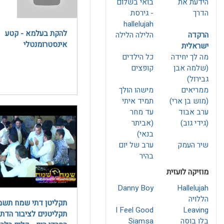
הידעת את
בואי בשלום
הדרך
- גירסת
hallelujah
להקת בעלמא - קטע
הרקדה
הלילה הלילה
אינסטרומנטלי
ישראלית
מה לך יחידה
כל הילדים
(שלמה אבן
קופצים
גבירול)
ממריאים
מישהו הולך
(מוש בן ארי)
תמיד איתי
ערב אבוד
עד מחר
(גידי גוב)
(אביתר
בנאי)
שיר העמק
ערב של יום
בהיר
מוזיקה לועזית
Danny Boy
Hallelujah
הללויה
I Feel Good
Leaving
תקליטנים לציבור הדתי
בלו בוסה
Siamsa