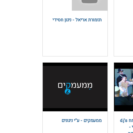
תזמורת אריאל - ניגון חסידי
תקליטן דתי שמח תשמח d.j's
ממעמקים - ע''י ניגונים
 -