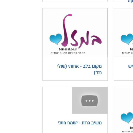
קה
יש
מקום בלב - אחותי (שולי
רנד)
משיב הרוח - ישמח חתני