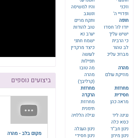
התנערי
השמיעני
F10
לִפְתִיחַת
וזכני
והיו למשיסה
תַּפְרִיט
ופדויי ה'
ונשגב
נְגִישׁוּת.
חופה
ותקח מרים
יודו לה' חסדו
טוב להודות
ישיש עליך
יערב נא
כי הרבית
ישמח חתני
לב טהור
כיצד מרקדין
מברוכ עליכ
לעושה
תפילות
מהרה
מה טובו
מוזיקת עולם
מהרה
ביצועים נוספים
(קרליבך)
מחרוזת
מחרוזת
חסידית
הרקדה
מראה כהן
מחרוזת
תימנית
נגינה ליד
נגילה הללויה
כסא כלה
ניגון חב"ד
ניגון העגלה
מקום בלב - מהרה
ניגון מירון
ניגון חסידי