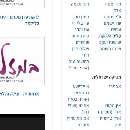
ניגון צמח
ניגון נשמה
צדק
ע''י ניגונים
סימן טוב
להקת עדן מקדם - ניגון
עוד ישמע
עד בלי די
כלייזמר
ענווים
עוז והדר
קליפ הלהקה
פיה פתחה
שושנת יעקב
שהחיינו
שמח תשמח
שלום לבן
דודי
תחשוב טוב
(אודי דוידי)
מוזיקה ישראלית
אבניבי
א יידישע
ארמונ-יה - נגילה הללוי
(אהוד בנאי)
אין מקום
אחותי (שולי
אחר (משינה)
רנד)
ארץ טרופית
אם את עדיין
יפה
אוהבת