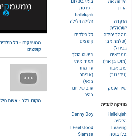
הידעת את
בואי בשלום
הדרך
- גירסת
hallelujah
הרקדה
הלילה הלילה
ישראלית
מה לך יחידה
כל הילדים
(שלמה אבן
קופצים
ממעמקים - כל הילדים
גבירול)
קופצים
ממריאים
מישהו הולך
(מוש בן ארי)
תמיד איתי
ערב אבוד
עד מחר
(גידי גוב)
(אביתר
בנאי)
שיר העמק
ערב של יום
בהיר
מקום בלב - אשת חיל
מוזיקה לועזית
Danny Boy
Hallelujah
הללויה
I Feel Good
Leaving
בלו בוסה
Siamsa