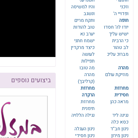
התנערי
השמיעני
F10
לִפְתִיחַת
וזכני
והיו למשיסה
תַּפְרִיט
ופדויי ה'
ונשגב
נְגִישׁוּת.
חופה
ותקח מרים
יודו לה' חסדו
טוב להודות
ישיש עליך
יערב נא
כי הרבית
ישמח חתני
לב טהור
כיצד מרקדין
מברוכ עליכ
לעושה
תפילות
מהרה
מה טובו
מוזיקת עולם
מהרה
ביצועים נוספים
(קרליבך)
מחרוזת
מחרוזת
חסידית
הרקדה
מראה כהן
מחרוזת
תימנית
נגינה ליד
נגילה הללויה
כסא כלה
ניגון חב"ד
ניגון העגלה
ניגון מירון
ניגון חסידי