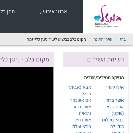
שִׂים
לֵב:
ארגון אירוע
חתן כל
בְּאֲתָר
זֶה
מֻפְעֶלֶת
מַעֲרֶכֶת
נָגִישׁ
בית
שירי חתונה
מקום בלב בביצוע לשיר ניגון כלייזמר
בִּקְלִיק
הַמְּסַיַּעַת
לִנְגִישׁוּת
רשימת השירים
מקום בלב - ניגון כלי
הָאֲתָר.
לְחַץ
Control-
מוזיקה חסידית/יהודית
F11
לְהַתְאָמַת
אילו יהודי
אבא (אביתר
הָאֲתָר
בנאי)
לְעִוְורִים
אשר ברא
אם אשכחך
הַמִּשְׁתַּמְּשִׁים
אשר ברא
אשר ברא
בְּתוֹכְנַת
(שקט)
(רגאיי)
קוֹרֵא־מָסָךְ;
בואי בשלום
אשת חיל
לְחַץ
הודו לה'
בורא עולם
Control-