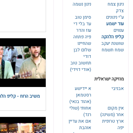
ניגון צמח
ניגון נשמה
צדק
ע''י ניגונים
סימן טוב
עוד ישמע
עד בלי די
ענווים
עוז והדר
קליפ הלהקה
פיה פתחה
שושנת יעקב
שהחיינו
שמח תשמח
שלום לבן
דודי
תחשוב טוב
(אודי דוידי)
מוזיקה ישראלית
אבניבי
א יידישע
משיב הרוח - קליפ הל
(אהוד בנאי)
אין מקום
אחותי (שולי
אחר (משינה)
רנד)
ארץ טרופית
אם את עדיין
יפה
אוהבת