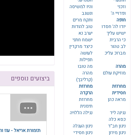
התנערי
השמיעני
F10
לִפְתִיחַת
וזכני
והיו למשיסה
תַּפְרִיט
ופדויי ה'
ונשגב
נְגִישׁוּת.
חופה
ותקח מרים
יודו לה' חסדו
טוב להודות
ישיש עליך
יערב נא
כי הרבית
ישמח חתני
לב טהור
כיצד מרקדין
מברוכ עליכ
לעושה
תפילות
מהרה
מה טובו
מוזיקת עולם
מהרה
ביצועים נוספים
(קרליבך)
מחרוזת
מחרוזת
חסידית
הרקדה
מראה כהן
מחרוזת
תימנית
נגינה ליד
נגילה הללויה
כסא כלה
ניגון חב"ד
ניגון העגלה
תזמורת אריאל - עוז וה
ניגון מירון
ניגון חסידי