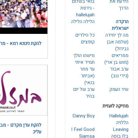
הידעת את
בואי בשלום
הדרך
- גירסת
hallelujah
הרקדה
הלילה הלילה
ישראלית
מה לך יחידה
כל הילדים
(שלמה אבן
קופצים
להקת ניגונא רמא - מר
גבירול)
ממריאים
מישהו הולך
(מוש בן ארי)
תמיד איתי
ערב אבוד
עד מחר
(גידי גוב)
(אביתר
בנאי)
שיר העמק
ערב של יום
בהיר
מוזיקה לועזית
Danny Boy
Hallelujah
הללויה
להקת עדן מקדם - מבר
I Feel Good
Leaving
עליכ
בלו בוסה
Siamsa