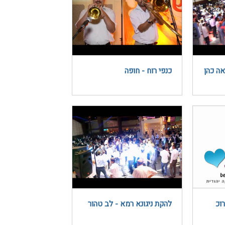
אה כהן
כנפי רוח - חופה
וכ
להקת ניגונא רמא - לב טהור