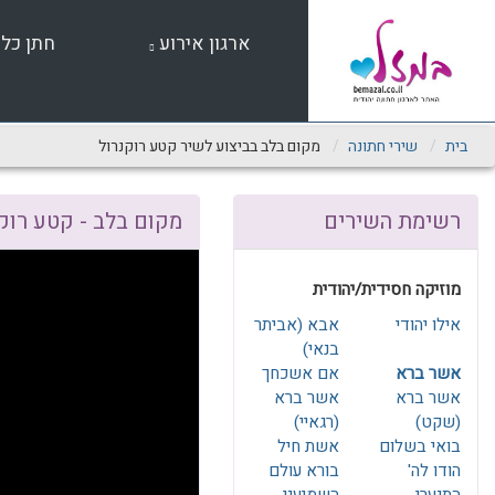
שִׂים
לֵב:
ארגון אירוע
חתן כל
בְּאֲתָר
זֶה
מֻפְעֶלֶת
מַעֲרֶכֶת
נָגִישׁ
בית
שירי חתונה
מקום בלב בביצוע לשיר קטע רוקנרול
בִּקְלִיק
הַמְּסַיַּעַת
לִנְגִישׁוּת
רשימת השירים
מקום בלב - קטע רוק
הָאֲתָר.
לְחַץ
Control-
מוזיקה חסידית/יהודית
F11
לְהַתְאָמַת
אילו יהודי
אבא (אביתר
הָאֲתָר
בנאי)
לְעִוְורִים
אשר ברא
אם אשכחך
הַמִּשְׁתַּמְּשִׁים
אשר ברא
אשר ברא
בְּתוֹכְנַת
(שקט)
(רגאיי)
קוֹרֵא־מָסָךְ;
בואי בשלום
אשת חיל
לְחַץ
הודו לה'
בורא עולם
Control-