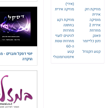
(אירי)
מוזיקת רוק
מוזיקה אירית
אירית
מוסיקה
מוזיקת רקע
אירית 2
בחתונה
מחרוזת
מחרוזת
פאנק
להיטים לועזי
ניגון כלייזמר
מחרוזת שנות
ה-60
קטע רוקנרול
קטע
יוסי דסקל וחברים - מ
אינסטרומנטלי
הרקדה