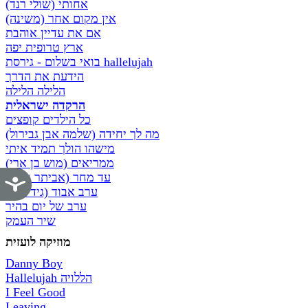
אחותי (שולי רנד)
אין מקום אחר (משינה)
אם את עדיין אוהבת
ארץ טרופית יפה
בואי בשלום - גירסת hallelujah
הידעת את הדרך
הלילה הלילה
הרקדה ישראלית
כל הילדים קופצים
מה לך יחידה (שלמה אבן גבירול)
מישהו הולך תמיד איתי
ממריאים (מוש בן ארי)
עד מחר (אביתר בנאי)
נג
ערב אבוד (גידי גוב)
ערב של יום בהיר
שיר העמק
מוזיקה לועזית
Danny Boy
Hallelujah הללויה
I Feel Good
Leaving