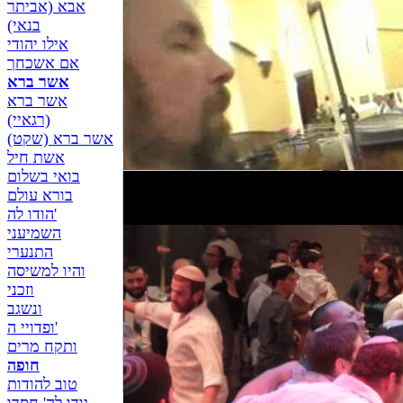
אבא (אביתר
בנאי)
אילו יהודי
אם אשכחך
אשר ברא
אשר ברא
(רגאיי)
אשר ברא (שקט)
אשת חיל
בואי בשלום
בורא עולם
הודו לה'
השמיעני
התנערי
והיו למשיסה
וזכני
ונשגב
ופדויי ה'
ותקח מרים
חופה
טוב להודות
- קליפ
להקת שוברי הכוסות -