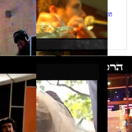
תזמורת אריאל - קליפ
מקום בלב - קליפ הלהק
הלהקה