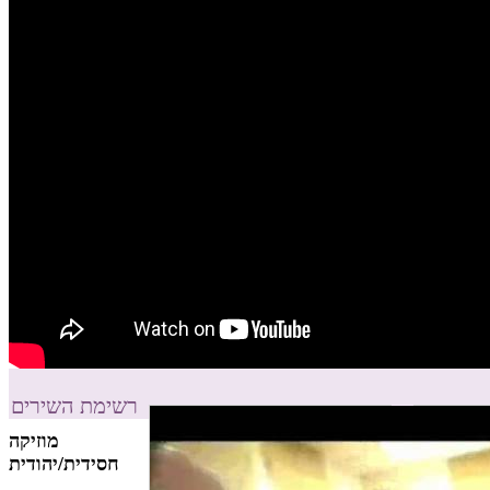
רשימת השירים
מוזיקה
חסידית/יהודית