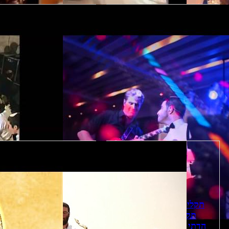
ממעמקים - קליפ הלהקה
להקת ניגונא רמא - קלי
הלהק
תקליטן דתי שמח תשמח
ארמונ-יה - קליפ הלהק
d.j's תקליטנים לציבור
הדתי - החרדי הופ - קליפ