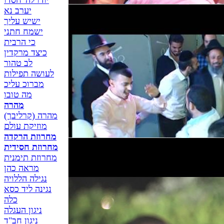
יודו לה' חסדו
הלהקה
קליפ הלהקה
יערב נא
ישיש עליך
ישמח חתני
כי הרבית
כיצד מרקדין
לב טהור
לעושה תפילות
מברוכ עליכ
מה טובו
מהרה
מהרה (קרליבך)
מוזיקת עולם
פברנגן - FABRENGEN
להקת תוצרת הארץ -
מחרוזת הרקדה
הלהקה
קליפ הלהקה
מחרוזת חסידית
מחרוזת תימנית
מראה כהן
נגילה הללויה
נגינה ליד כסא
כלה
ניגון העגלה
ניגון חב"ד