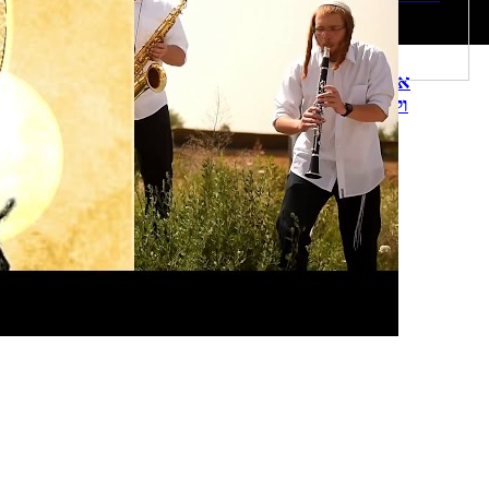
הלהקה
אילן דמרי (המדרגות)
להקת עידן חדש - קלי
ולהקת 200 זוז - קליפ
הלהק
הלהקה