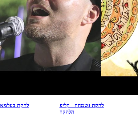
פ
סיני תור - קליפ
ה
להקת נשמחה - קליפ
להקת בעלמא -
הלהקה