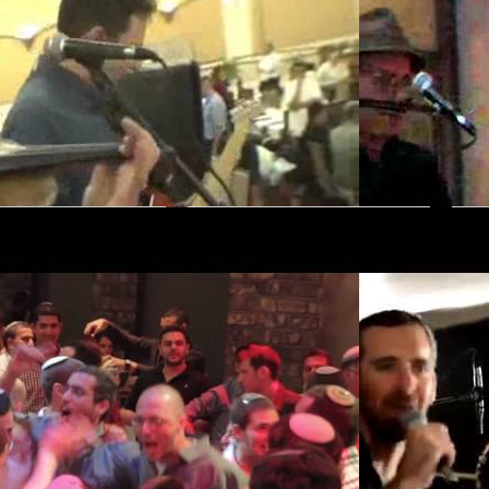
ה
פברנגן - FABRENGEN
להקת עדן מקדם 