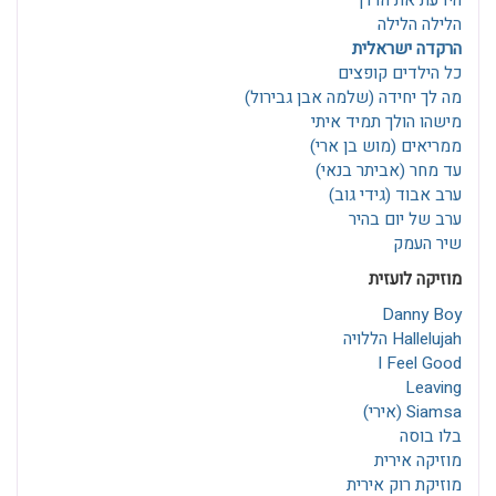
הידעת את הדרך
הלילה הלילה
הרקדה ישראלית
כל הילדים קופצים
מה לך יחידה (שלמה אבן גבירול)
מישהו הולך תמיד איתי
ממריאים (מוש בן ארי)
עד מחר (אביתר בנאי)
ערב אבוד (גידי גוב)
ערב של יום בהיר
שיר העמק
מוזיקה לועזית
Danny Boy
Hallelujah הללויה
I Feel Good
Leaving
Siamsa (אירי)
בלו בוסה
מוזיקה אירית
מוזיקת רוק אירית