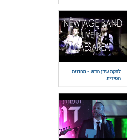
להקת עידן חדש - מחרוזת
חסידית