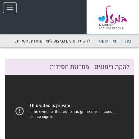
שִׂים
תפריט
לֵב:
בְּאֲתָר
זֶה
מֻפְעֶלֶת
מַעֲרֶכֶת
נָגִישׁ
בית
שירי חתונה
להקת רימונים בביצוע לשיר מחרוזת חסידית
בִּקְלִיק
הַמְּסַיַּעַת
לִנְגִישׁוּת
הָאֲתָר.
להקת רימונים - מחרוזת חסידית