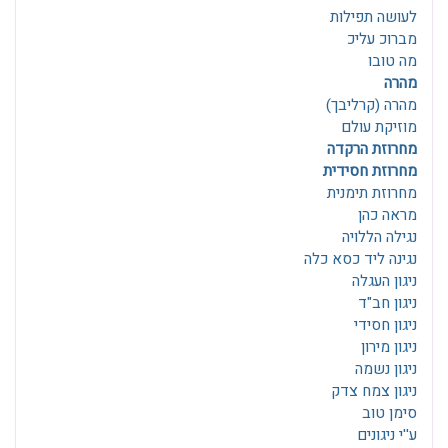
לעושה תפילות
מברוכ עליכ
מה טובו
מהרה
מהרה (קרליבך)
מוזיקת עולם
מחרוזת הרקדה
מחרוזת חסידית
מחרוזת תימנית
מראה כהן
נגילה הללויה
נגינה ליד כסא כלה
ניגון העגלה
ניגון חב"ד
ניגון חסידי
ניגון מירון
ניגון נשמה
ניגון צמח צדק
סימן טוב
ע''י ניגונים