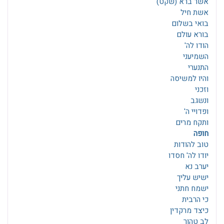
אשר ברא (שקט)
אשת חיל
בואי בשלום
בורא עולם
הודו לה'
השמיעני
התנערי
והיו למשיסה
וזכני
ונשגב
ופדויי ה'
ותקח מרים
חופה
טוב להודות
יודו לה' חסדו
יערב נא
ישיש עליך
ישמח חתני
כי הרבית
כיצד מרקדין
לב טהור