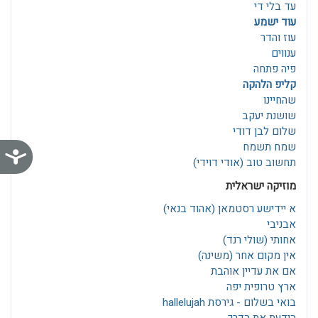
עד בלי די
עוד ישמע
עוז והדר
ענווים
פיה פתחה
קליפ הלהקה
שהחיינו
שושנת יעקב
שלום לבן דודי
שמח תשמח
נג
תחשוב טוב (אודי דוידי)
מוזיקה ישראלית
א יידישע רסטמאן‎ (אהוד בנאי)
אבניבי
אחותי (שולי רנד)
אין מקום אחר (משינה)
אם את עדיין אוהבת
ארץ טרופית יפה
בואי בשלום - גירסת hallelujah