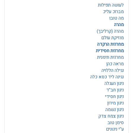
לעושה תפילות
מברוכ עליכ
מה טובו
מהרה
מהרה (קרליבך)
מוזיקת עולם
מחרוזת הרקדה
מחרוזת חסידית
מחרוזת תימנית
מראה כהן
נגילה הללויה
נגינה ליד כסא כלה
ניגון העגלה
ניגון חב"ד
ניגון חסידי
ניגון מירון
ניגון נשמה
ניגון צמח צדק
סימן טוב
ע''י ניגונים