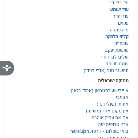
עד בלי די
עוד ישמע
עוז והדר
ענווים
פיה פתחה
קליפ הלהקה
שהחיינו
שושנת יעקב
שלום לבן דודי
שמח תשמח
נג
תחשוב טוב (אודי דוידי)
מוזיקה ישראלית
א יידישע רסטמאן‎ (אהוד בנאי)
אבניבי
אחותי (שולי רנד)
אין מקום אחר (משינה)
אם את עדיין אוהבת
ארץ טרופית יפה
בואי בשלום - גירסת hallelujah