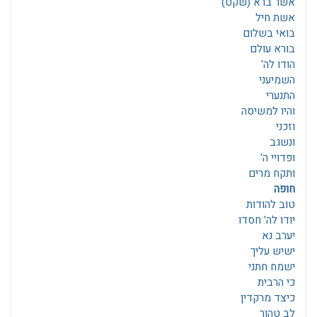
אשר ברא (שקט)
אשת חיל
בואי בשלום
בורא עולם
הודו לה'
השמיעני
התנערי
והיו למשיסה
וזכני
ונשגב
ופדויי ה'
ותקח מרים
חופה
טוב להודות
יודו לה' חסדו
יערב נא
ישיש עליך
ישמח חתני
כי הרבית
כיצד מרקדין
לב טהור