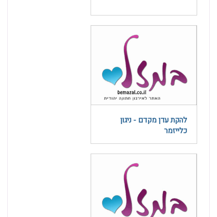
להקת עדן מקדם - ניגון
כלייזמר