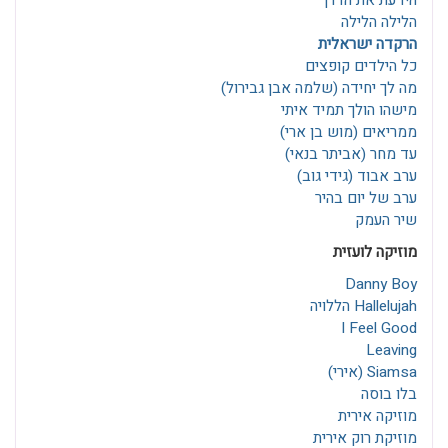
הידעת את הדרך
הלילה הלילה
הרקדה ישראלית
כל הילדים קופצים
מה לך יחידה (שלמה אבן גבירול)
מישהו הולך תמיד איתי
ממריאים (מוש בן ארי)
עד מחר (אביתר בנאי)
ערב אבוד (גידי גוב)
ערב של יום בהיר
שיר העמק
מוזיקה לועזית
Danny Boy
Hallelujah הללויה
I Feel Good
Leaving
Siamsa (אירי)
בלו בוסה
מוזיקה אירית
מוזיקת רוק אירית