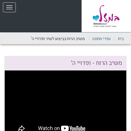
שִׂים
תפריט
לֵב:
בְּאֲתָר
זֶה
מֻפְעֶלֶת
מַעֲרֶכֶת
נָגִישׁ
בית
שירי חתונה
משיב הרוח בביצוע לשיר ופדויי ה'
בִּקְלִיק
הַמְּסַיַּעַת
לִנְגִישׁוּת
הָאֲתָר.
משיב הרוח - ופדויי ה'