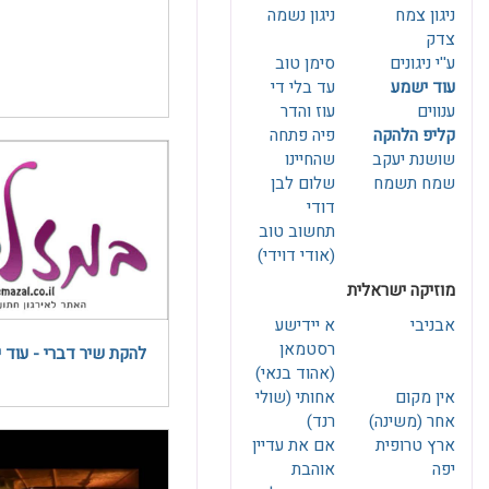
ניגון צמח
ניגון נשמה
צדק
ע''י ניגונים
סימן טוב
עוד ישמע
עד בלי די
ענווים
עוז והדר
קליפ הלהקה
פיה פתחה
שושנת יעקב
שהחיינו
שמח תשמח
שלום לבן
דודי
תחשוב טוב
(אודי דוידי)
מוזיקה ישראלית
אבניבי
א יידישע
להקת שיר דברי - עוד 
(אהוד בנאי)
אין מקום
אחותי (שולי
אחר (משינה)
רנד)
ארץ טרופית
אם את עדיין
יפה
אוהבת