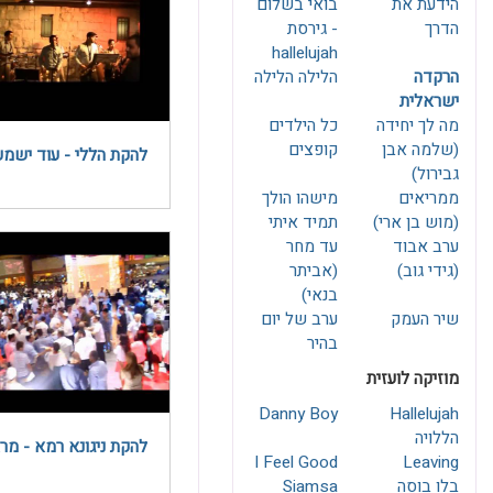
הידעת את
בואי בשלום
הדרך
- גירסת
hallelujah
הרקדה
הלילה הלילה
ישראלית
מה לך יחידה
כל הילדים
(שלמה אבן
קופצים
להקת הללי - עוד ישמע
גבירול)
ממריאים
מישהו הולך
(מוש בן ארי)
תמיד איתי
ערב אבוד
עד מחר
(גידי גוב)
(אביתר
בנאי)
שיר העמק
ערב של יום
בהיר
מוזיקה לועזית
Danny Boy
Hallelujah
הללויה
להקת ניגונא רמא - מר
I Feel Good
Leaving
בלו בוסה
Siamsa