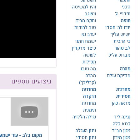
התנערי
השמיעני
F10
לִפְתִיחַת
וזכני
והיו למשיסה
תַּפְרִיט
ופדויי ה'
ונשגב
נְגִישׁוּת.
חופה
ותקח מרים
יודו לה' חסדו
טוב להודות
ישיש עליך
יערב נא
כי הרבית
ישמח חתני
לב טהור
כיצד מרקדין
מברוכ עליכ
לעושה
תפילות
מהרה
מה טובו
מוזיקת עולם
מהרה
ביצועים נוספים
(קרליבך)
מחרוזת
מחרוזת
חסידית
הרקדה
מראה כהן
מחרוזת
תימנית
נגינה ליד
נגילה הללויה
כסא כלה
ניגון חב"ד
ניגון העגלה
מקום בלב - עוד ישמע
ניגון מירון
ניגון חסידי