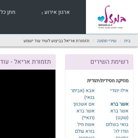
שִׂים
לֵב:
ארגון אירוע
חתן כל
בְּאֲתָר
זֶה
מֻפְעֶלֶת
מַעֲרֶכֶת
נָגִישׁ
בית
שירי חתונה
תזמורת אריאל בביצוע לשיר עוד ישמע
בִּקְלִיק
הַמְּסַיַּעַת
לִנְגִישׁוּת
רשימת השירים
תזמורת אריאל - עוד
הָאֲתָר.
לְחַץ
Control-
מוזיקה חסידית/יהודית
F11
לְהַתְאָמַת
אילו יהודי
אבא (אביתר
הָאֲתָר
בנאי)
לְעִוְורִים
אשר ברא
אם אשכחך
הַמִּשְׁתַּמְּשִׁים
אשר ברא
אשר ברא
בְּתוֹכְנַת
(שקט)
(רגאיי)
קוֹרֵא־מָסָךְ;
בואי בשלום
אשת חיל
לְחַץ
הודו לה'
בורא עולם
Control-