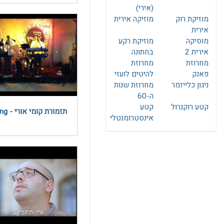
(אירי)
מוזיקת רוק
מוזיקה אירית
אירית
מוסיקה
מוזיקת רקע
אירית 2
בחתונה
מחרוזת
מחרוזת
פאנק
להיטים לועזי
ניגון כלייזמר
מחרוזת שנות
ה-60
קטע רוקנרול
קטע
תזמורת קומי אורי - Leaving
אינסטרומנטלי