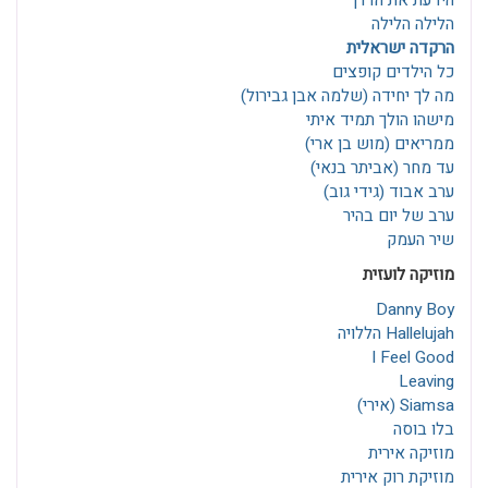
הידעת את הדרך
הלילה הלילה
הרקדה ישראלית
כל הילדים קופצים
מה לך יחידה (שלמה אבן גבירול)
מישהו הולך תמיד איתי
ממריאים (מוש בן ארי)
עד מחר (אביתר בנאי)
ערב אבוד (גידי גוב)
ערב של יום בהיר
שיר העמק
מוזיקה לועזית
Danny Boy
Hallelujah הללויה
I Feel Good
Leaving
Siamsa (אירי)
בלו בוסה
מוזיקה אירית
מוזיקת רוק אירית