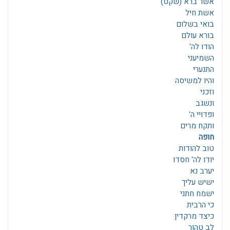
אשר ברא (שקט)
אשת חיל
בואי בשלום
בורא עולם
הודו לה'
השמיעני
התנערי
והיו למשיסה
וזכני
ונשגב
ופדויי ה'
ותקח מרים
חופה
טוב להודות
יודו לה' חסדו
יערב נא
ישיש עליך
ישמח חתני
כי הרבית
כיצד מרקדין
לב טהור