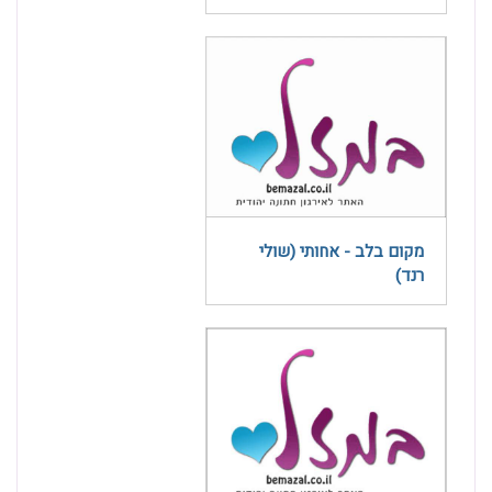
מקום בלב - אחותי (שולי
רנד)