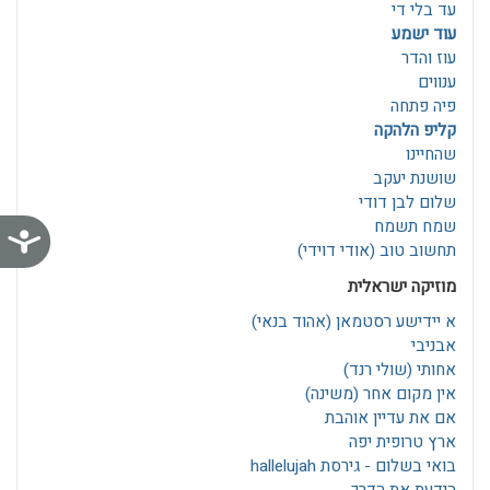
עד בלי די
עוד ישמע
עוז והדר
ענווים
פיה פתחה
קליפ הלהקה
שהחיינו
שושנת יעקב
שלום לבן דודי
שמח תשמח
נג
תחשוב טוב (אודי דוידי)
מוזיקה ישראלית
א יידישע רסטמאן‎ (אהוד בנאי)
אבניבי
אחותי (שולי רנד)
אין מקום אחר (משינה)
אם את עדיין אוהבת
ארץ טרופית יפה
בואי בשלום - גירסת hallelujah