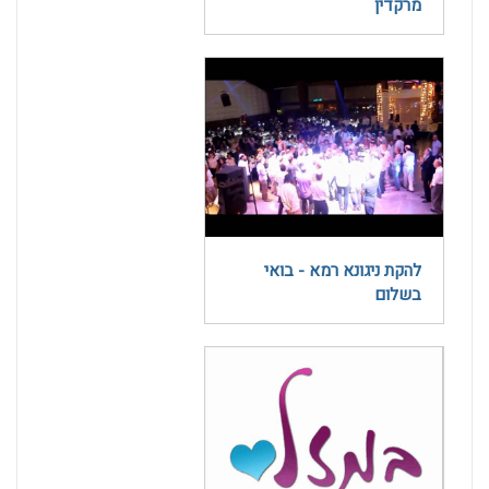
מרקדין
להקת ניגונא רמא - בואי
בשלום