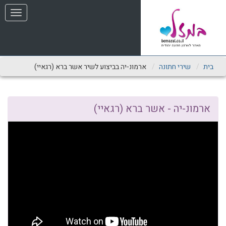
שִׂים
תפריט
לֵב:
בְּאֲתָר
זֶה
מֻפְעֶלֶת
מַעֲרֶכֶת
נָגִישׁ
בית
שירי חתונה
ארמונ-יה בביצוע לשיר אשר ברא (רגאיי)
בִּקְלִיק
הַמְּסַיַּעַת
לִנְגִישׁוּת
הָאֲתָר.
ארמונ-יה - אשר ברא (רגאיי)