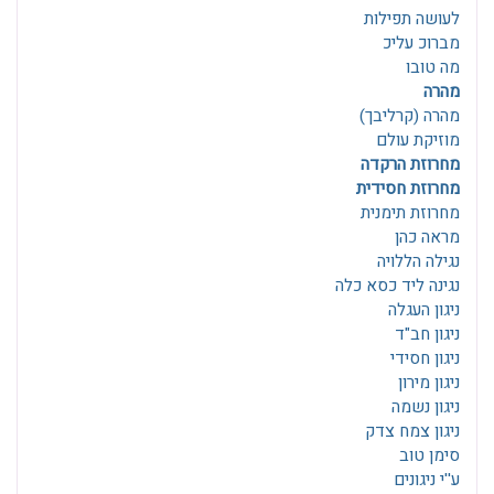
לעושה תפילות
מברוכ עליכ
מה טובו
מהרה
מהרה (קרליבך)
מוזיקת עולם
מחרוזת הרקדה
מחרוזת חסידית
מחרוזת תימנית
מראה כהן
נגילה הללויה
נגינה ליד כסא כלה
ניגון העגלה
ניגון חב"ד
ניגון חסידי
ניגון מירון
ניגון נשמה
ניגון צמח צדק
סימן טוב
ע''י ניגונים