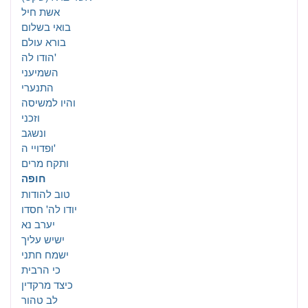
אשת חיל
בואי בשלום
בורא עולם
הודו לה'
השמיעני
התנערי
והיו למשיסה
וזכני
ונשגב
ופדויי ה'
ותקח מרים
חופה
טוב להודות
יודו לה' חסדו
יערב נא
ישיש עליך
ישמח חתני
כי הרבית
כיצד מרקדין
לב טהור