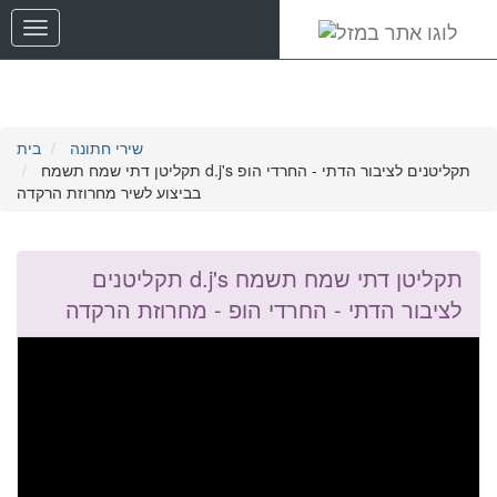
שִׂים
תפריט
לֵב:
בְּאֲתָר
זֶה
מֻפְעֶלֶת
מַעֲרֶכֶת
נָגִישׁ
שירי חתונה
בית
בִּקְלִיק
תקליטן דתי שמח תשמח d.j's תקליטנים לציבור הדתי - החרדי הופ
הַמְּסַיַּעַת
בביצוע לשיר מחרוזת הרקדה
לִנְגִישׁוּת
הָאֲתָר.
תקליטן דתי שמח תשמח d.j's תקליטנים
לציבור הדתי - החרדי הופ - מחרוזת הרקדה