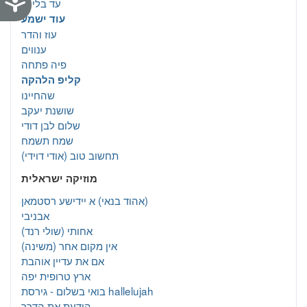
עד בלי די
עוד ישמע
עוז והדר
ענווים
פיה פתחה
קליפ הלהקה
שהחיינו
שושנת יעקב
שלום לבן דודי
שמח תשמח
תחשוב טוב (אודי דוידי)
מוזיקה ישראלית
א יידישע רסטמאן‎ (אהוד בנאי)
אבניבי
אחותי (שולי רנד)
אין מקום אחר (משינה)
אם את עדיין אוהבת
ארץ טרופית יפה
בואי בשלום - גירסת hallelujah
הידעת את הדרך