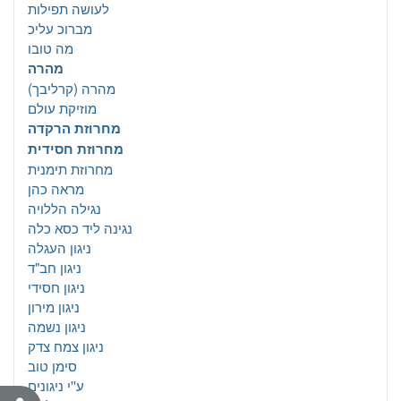
לעושה תפילות
מברוכ עליכ
מה טובו
מהרה
מהרה (קרליבך)
מוזיקת עולם
מחרוזת הרקדה
מחרוזת חסידית
מחרוזת תימנית
מראה כהן
נגילה הללויה
נגינה ליד כסא כלה
ניגון העגלה
ניגון חב"ד
ניגון חסידי
ניגון מירון
ניגון נשמה
ניגון צמח צדק
סימן טוב
ע''י ניגונים
נג