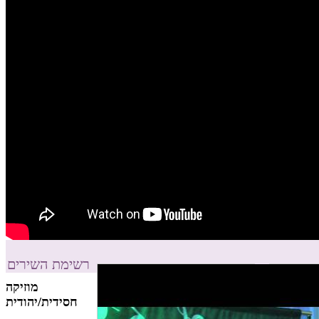
רשימת השירים
מוזיקה
חסידית/יהודית