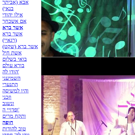
אבא (אביתר
בנאי)
מחרוזת
אילו יהודי
הרקדה
אם אשכחך
אשר ברא
אשר ברא
(רגאיי)
אשר ברא (שקט)
אשת חיל
בואי בשלום
בורא עולם
הודו לה'
השמיעני
התנערי
והיו למשיסה
וזכני
ונשגב
ופדויי ה'
ותקח מרים
חופה
טוב להודות
להקת תוצרת הארץ -