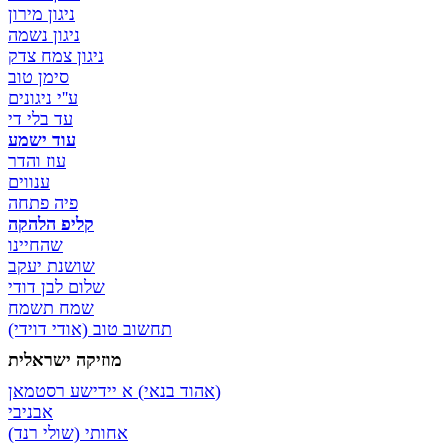
ניגון מירון
ניגון נשמה
ניגון צמח צדק
סימן טוב
ע''י ניגונים
עד בלי די
עוד ישמע
עוז והדר
ענווים
פיה פתחה
קליפ הלהקה
שהחיינו
שושנת יעקב
שלום לבן דודי
שמח תשמח
תחשוב טוב (אודי דוידי)
מוזיקה ישראלית
א יידישע רסטמאן‎ (אהוד בנאי)
אבניבי
אחותי (שולי רנד)