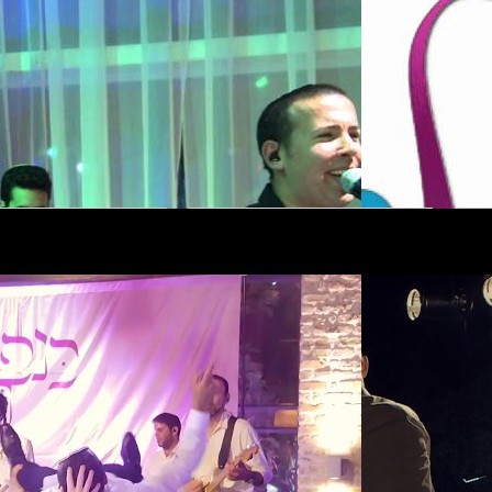
להקת עידן חדש - 
ח
 לציבור
-
ה
-
להקת קולות - מחרוזת