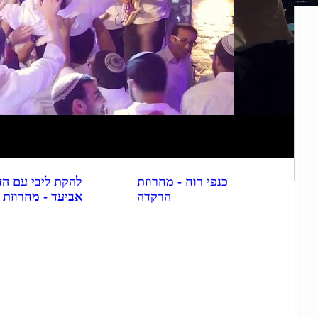
ה
הרקדה
כנפי רוח - מחרוזת
להקת ליבי עם הז
הרקדה
אביעד - מחרוזת 