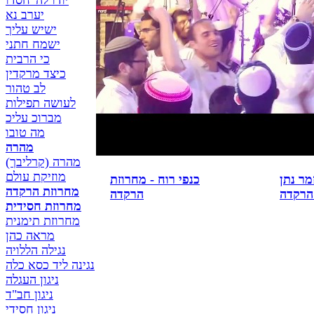
יודו לה' חסדו
מחרוזת הרקדה
יערב נא
ישיש עליך
ישמח חתני
כי הרבית
כיצד מרקדין
לב טהור
לעושה תפילות
מברוכ עליכ
מה טובו
מהרה
מהרה (קרליבך)
מוזיקת עולם
מר נתן
כנפי רוח - מחרוזת
מחרוזת הרקדה
הרקדה
הרקדה
מחרוזת חסידית
מחרוזת תימנית
מראה כהן
נגילה הללויה
נגינה ליד כסא כלה
ניגון העגלה
ניגון חב"ד
ניגון חסידי