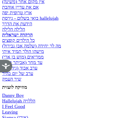
אין מקום אחר (משינה)
אם את עדיין אוהבת
ארץ טרופית יפה
בואי בשלום - גירסת hallelujah
הידעת את הדרך
הלילה הלילה
הרקדה ישראלית
כל הילדים קופצים
מה לך יחידה (שלמה אבן גבירול)
מישהו הולך תמיד איתי
ממריאים (מוש בן ארי)
עד מחר (אביתר בנאי)
נג
ערב אבוד (גידי גוב)
ערב של יום בהיר
שיר העמק
מוזיקה לועזית
Danny Boy
Hallelujah הללויה
I Feel Good
Leaving
Siamsa (אירי)