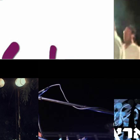
מקום בלב - מחרוזת
הרקדה
תקליטן דתי שמח תשמ
d.j's תקליטנים
הדתי - החרדי הופ 
מחרוזת הרקד
להקת אחרית הימים חי 