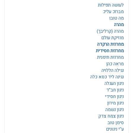
לעושה תפילות
מברוכ עליכ
מה טובו
מהרה
מהרה (קרליבך)
מוזיקת עולם
מחרוזת הרקדה
מחרוזת חסידית
מחרוזת תימנית
מראה כהן
נגילה הללויה
נגינה ליד כסא כלה
ניגון העגלה
ניגון חב"ד
ניגון חסידי
ניגון מירון
ניגון נשמה
ניגון צמח צדק
סימן טוב
ע''י ניגונים