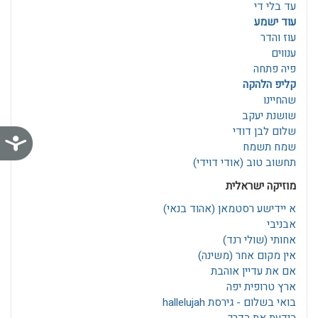
עד בלי די
עוד ישמע
עוז והדר
ענווים
פיה פתחה
קליפ הלהקה
שהחיינו
שושנת יעקב
שלום לבן דודי
נג
שמח תשמח
תחשוב טוב (אודי דוידי)
מוזיקה ישראלית
א יידישע רסטמאן‎ (אהוד בנאי)
אבניבי
אחותי (שולי רנד)
אין מקום אחר (משינה)
אם את עדיין אוהבת
ארץ טרופית יפה
בואי בשלום - גירסת hallelujah