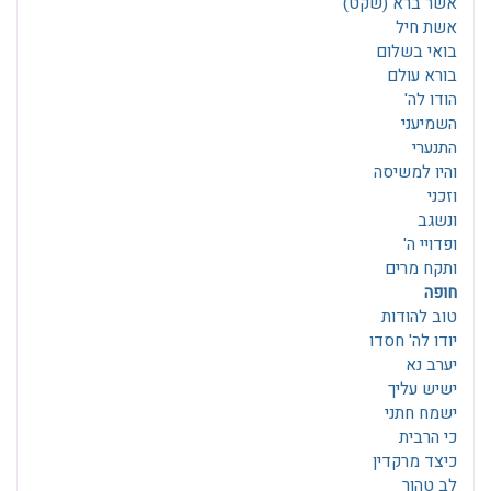
אשר ברא (שקט)
אשת חיל
בואי בשלום
בורא עולם
הודו לה'
השמיעני
התנערי
והיו למשיסה
וזכני
ונשגב
ופדויי ה'
ותקח מרים
חופה
טוב להודות
יודו לה' חסדו
יערב נא
ישיש עליך
ישמח חתני
כי הרבית
כיצד מרקדין
לב טהור