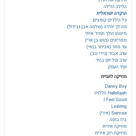
הידעת את הדרך
הלילה הלילה
הרקדה ישראלית
כל הילדים קופצים
מה לך יחידה (שלמה אבן גבירול)
מישהו הולך תמיד איתי
ממריאים (מוש בן ארי)
עד מחר (אביתר בנאי)
ערב אבוד (גידי גוב)
ערב של יום בהיר
שיר העמק
מוזיקה לועזית
Danny Boy
Hallelujah הללויה
I Feel Good
Leaving
Siamsa (אירי)
בלו בוסה
מוזיקה אירית
מוזיקת רוק אירית