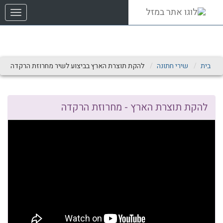
שִׂים
תפריט
לֵב:
בְּאֲתָר
זֶה
מֻפְעֶלֶת
מַעֲרֶכֶת
נָגִישׁ
בית
שירי חתונה
להקת תוצרת הארץ בביצוע לשיר מחרוזת הרקדה
בִּקְלִיק
הַמְּסַיַּעַת
לִנְגִישׁוּת
הָאֲתָר.
להקת תוצרת הארץ - מחרוזת הרקדה