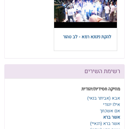
להקת ניגונא רמא - לב טהור
רשימת השירים
מוזיקה חסידית/יהודית
אבא (אביתר בנאי)
אילו יהודי
אם אשכחך
אשר ברא
אשר ברא (רגאיי)